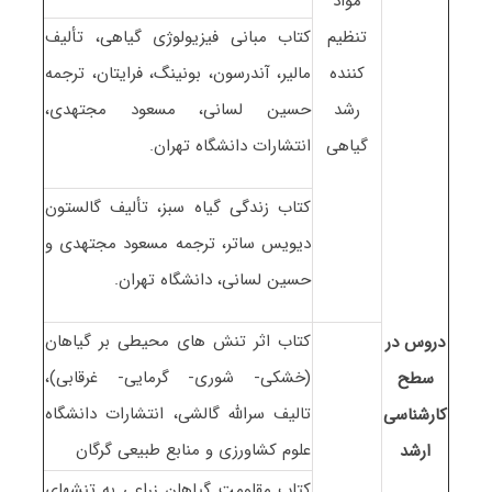
مواد
تنظیم
کتاب مبانی فیزیولوژی گیاهی، تألیف
کننده
مالیر، آندرسون، بونینگ، فرایتان، ترجمه
رشد
حسین لسانی، مسعود مجتهدی،
گیاهی
انتشارات دانشگاه تهران.
کتاب زندگی گیاه سبز، تألیف گالستون
دیویس ساتر، ترجمه مسعود مجتهدی و
حسین لسانی، دانشگاه تهران.
کتاب اثر تنش های محیطی بر گیاهان
دروس در
(خشکی- شوری- گرمایی- غرقابی)،
سطح
تالیف سرالله گالشی، انتشارات دانشگاه
کارشناسی
علوم کشاورزی و منابع طبیعی گرگان
ارشد
کتاب مقاومت گیاهان زراعی به تنشهای