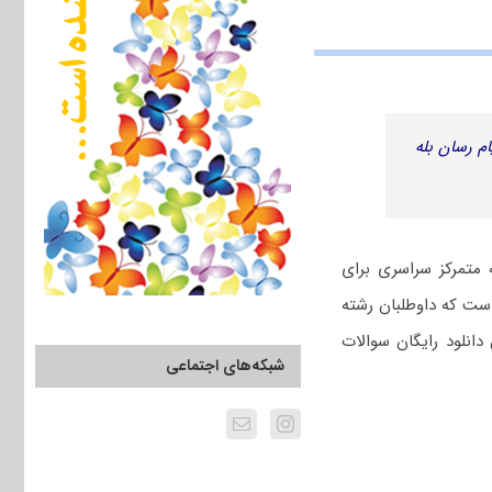
م رسان بله
متمرکز سراسری برای
 دفترچه سوال آزمون علوم سیاسی کنکور دکتری 91 شامل 60 سوال است که داوطلبان رشته
د ضمن دانلود رایگان سوالات
شبکه‌های اجتماعی