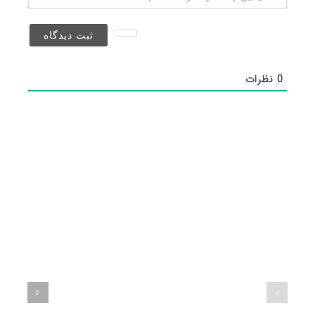
(منتشر
نخواهد
شد)*
0
نظرات