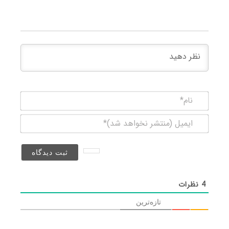
نام*
ایمیل
(منتشر
نخواهد
شد)*
4
نظرات
تازه‌ترین