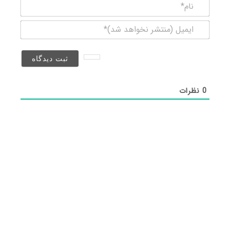
نام*
ایمیل
(منتشر
نخواهد
شد)*
0
نظرات