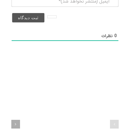
(منتشر
نخواهد
شد)*
0
نظرات