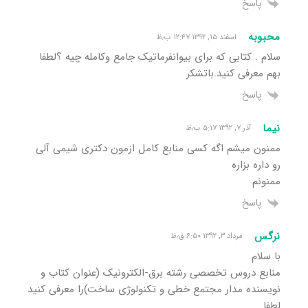
پاسخ
محبوبه
اسفند ۱۵, ۱۳۹۲ ۱۲:۴۷ ب٫ظ
سلام . کتابی که برای بیوانفرماتیک جامع وکامله چیه ؟لطفا
بهم معرفی کنید.باتشکر
پاسخ
نیما
آذر ۷, ۱۳۹۲ ۵:۱۷ ب٫ظ
ممنون میشم اگه کسی منابع کامل ازمون دکتری شیمی آلی
رو داره بزاره
ممنونم
پاسخ
نرگس
مرداد ۳, ۱۳۹۲ ۶:۵۰ ق٫ظ
با سلام
منابع دروس تخصصی رشته برق-الکترونیک (عنوان کتاب و
نویسنده مدار مجتمع خطی و تکنولوژی ساخت)را معرفی کنید
لطفا