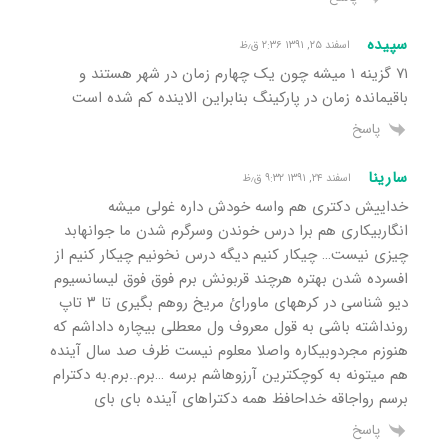
سپیده
اسفند ۲۵, ۱۳۹۱ ۲:۳۶ ق٫ظ
۷۱ گزینه ۱ میشه چون یک چهارم زمان در شهر هستند و
باقیمانده زمان در پارکینگ بنابراین الاینده کم شده است
پاسخ
سارینا
اسفند ۲۴, ۱۳۹۱ ۹:۳۲ ق٫ظ
خداییش دکتری هم واسه خودش داره غولی میشه
انگاربیکاری هم برا درس خوندن وسرگرم شدن ما جوانهابد
چیزی نیست… چیکار کنیم دیگه درس نخونیم چیکار کنیم از
افسرده شدن بهتره هرچند قربونش برم فوق فوق لیسانسیوم
دیو شناسی در کرههای ماورائ مریخ روهم بگیری تا ۳ تاپ
رونداشته باشی به قول معروف ول معطلی بیچاره داداشم که
هنوزم مجردوبیکاره واصلا معلوم نیست ظرف صد سال آینده
هم میتونه به کوچکترین آرزوهاشم برسه …برم..برم.به دکترام
برسم رواجاقه خداحافظ همه دکتراهای آینده بای بای
پاسخ