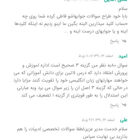
سلام
بابا خود طراح سوالات جوابهاشو قاطی کرده شما روی چه
حساب کلید میذارین البته بگین ما اینو زدیم نه اینکه کلیدها
اینه و یا جوابهای درست اینه و ….
پاسخ
امید
اسفند ۲۲, ۱۳۹۱ ۱۱:۰۷ ق٫ظ
سوال ۸۰به نظر من گزینه ۳ صحیح است اداره اموزش و
پرورش اعتقاد دارد که درس لاتین برای دانش آموزانی که می
خواهند مهارتهای زبان انگلیسی خود را تقویت کنند مزایا دارد
در حالی که گزینه ۳ اصل ان را زیر سوال می برد وبه عبارتی
این استدلال را به طور قویتری از گزینه ۱ تضعیف می کند
پاسخ
علی
اسفند ۲۲, ۱۳۹۱ ۹:۲۱ ق٫ظ
سلام خدمت مدیر عزیز،لطفا سوالات تخصصی ادبیات را هم
بذارید.بی نهایت سپاس