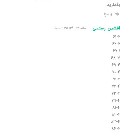
بگذارید.
پاسخ
افشین رستمی
اسفند ۲۲, ۱۳۹۱ ۴:۳۵ ب٫ظ
۶۱-۲
۶۲-۲
۶۷-۱
۶۸-۳
۶۹-۴
۷۰-۴
۷۱-۲
۷۲-۴
۷۳-۲
۷۹-۴
۸۱-۴
۸۲-۲
۸۳-۴
۸۴-۲