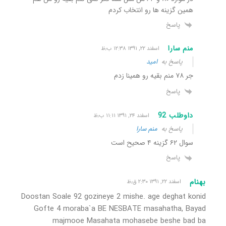
همین گزینه ها رو انتخاب کردم
پاسخ
منم سارا
اسفند ۲۲, ۱۳۹۱ ۱۲:۳۸ ب٫ظ
پاسخ به
امید
جر ۷۸ منم بقیه رو همینا زدم
پاسخ
داوطلب 92
اسفند ۲۴, ۱۳۹۱ ۱۱:۱۱ ب٫ظ
پاسخ به
منم سارا
سوال ۶۲ گزینه ۴ صحیح است
پاسخ
بهنام
اسفند ۲۲, ۱۳۹۱ ۲:۳۰ ق٫ظ
Doostan Soale 92 gozineye 2 mishe. age deghat konid
Gofte 4 moraba`a BE NESBATE masahatha, Bayad
majmooe Masahata mohasebe beshe bad ba