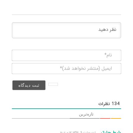
نام*
ایمیل
(منتشر
نخواهد
شد)*
134
نظرات
تازه‌ترین
بلیط چارتر
اردیبهشت ۹, ۱۳۹۶ ۰:۱۲ ق٫ظ