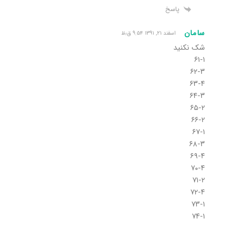
پاسخ
سامان
اسفند ۲۱, ۱۳۹۱ ۹:۵۴ ق٫ظ
شک نکنید
۶۱-۱
۶۲-۳
۶۳-۴
۶۴-۳
۶۵-۲
۶۶-۲
۶۷-۱
۶۸-۳
۶۹-۴
۷۰-۴
۷۱-۲
۷۲-۴
۷۳-۱
۷۴-۱