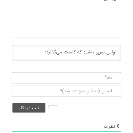
نام*
ایمیل
(منتشر
نخواهد
شد)*
0
نظرات