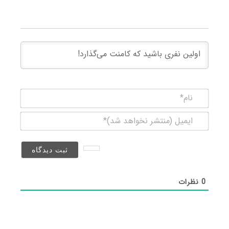
نام*
ایمیل
(منتشر
نخواهد
شد)*
0
نظرات