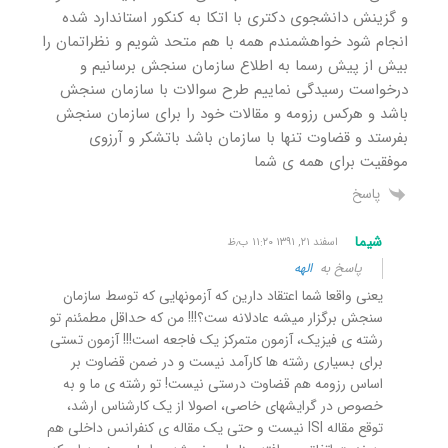
و گزینش دانشجوی دکتری با اتکا به کنکور استاندارد شده
انجام شود خواهشمندم همه با هم متحد شویم و نظراتمان را
بیش از پیش رسما به اطلاع سازمان سنجش برسانیم و
درخواست رسیدگی نماییم طرح سوالات با سازمان سنجش
باشد و هرکس رزومه و مقالات خود را برای سازمان سنجش
بفرستد و قضاوت تنها با سازمان باشد باتشکر و آرزوی
موفقیت برای همه ی شما
پاسخ
شیما
اسفند ۲۱, ۱۳۹۱ ۱۱:۲۰ ب٫ظ
پاسخ به
الهه
یعنی واقعا شما اعتقاد دارین که آزمونهایی که توسط سازمان
سنجش برگزار میشه عادلانه ست؟!!!‏ من که حداقل مطمئنم تو
رشته ی فیزیک، آزمون متمرکز یک فاجعه است!!!‏ آزمون تستی
برای بسیاری رشته ها کارآمد نیست و در ضمن قضاوت بر
اساس رزومه هم قضاوت درستی نیست!‏ تو رشته ی ما و به
خصوص در گرایشهای خاصی، اصولا از یک کارشناس ارشد،
توقع مقاله ISI نیست و حتی یک مقاله ی کنفرانس داخلی هم