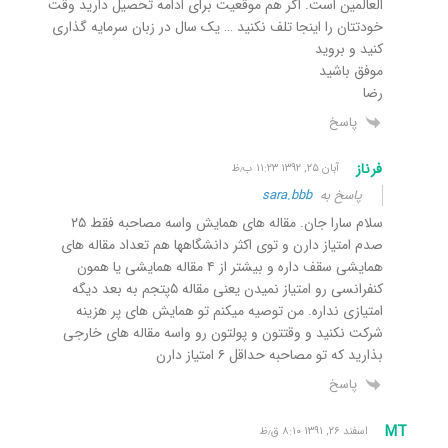
العالمین است. اگر هم موقعیت برای ادامه تحصیل دارید وقت
خودتتان را اینجا تلف نکنید … یک سال در زبان سرمایه گذاری
کنید و بروید
موفق باشید
رضا
پاسخ
فرناز
آبان ۲۵, ۱۳۹۲ ۱۱:۲۳ ب٫ظ
پاسخ به
sara.bbb
سلام سارا جان. مقاله های همایش واسه مصاحبه فقط ۲۵
صدم امتیاز دارن و توی اکثر دانشگاهها هم تعداد مقاله های
همایشی سقف داره و بیشتر از ۴ مقاله همایشی یا همون
کنفرانسی رو امتیاز نمیدن یعنی مقاله ۵پتجم به بعد دیگه
امتیازی نداره. من توصیه میکنم تو همایش های پر هزینه
شرکت نکنید و وقتتون و پولتون رو واسه مقاله های خارجی
بذارید که تو مصاحبه حداقل ۶ امتیاز دارن
پاسخ
MT
اسفند ۲۶, ۱۳۹۱ ۸:۱۰ ق٫ظ