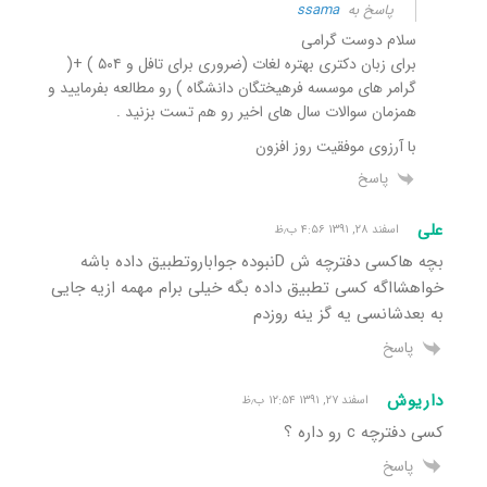
پاسخ به
ssama
سلام دوست گرامی
برای زبان دکتری بهتره لغات (ضروری برای تافل و ۵۰۴ ) +(
گرامر های موسسه فرهیختگان دانشگاه ) رو مطالعه بفرمایید و
همزمان سوالات سال های اخیر رو هم تست بزنید .
با آرزوی موفقیت روز افزون
پاسخ
علی
اسفند ۲۸, ۱۳۹۱ ۴:۵۶ ب٫ظ
بچه هاکسی دفترچه ش Dنبوده جواباروتطبیق داده باشه
خواهشااگه کسی تطبیق داده بگه خیلی برام مهمه ازیه جایی
به بعدشانسی یه گز ینه روزدم
پاسخ
داریوش
اسفند ۲۷, ۱۳۹۱ ۱۲:۵۴ ب٫ظ
کسی دفترچه c رو داره ؟
پاسخ