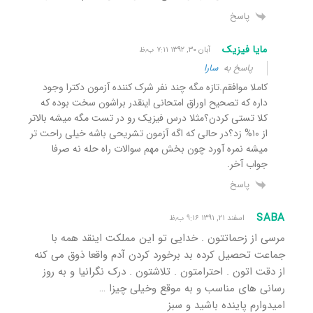
پاسخ
مایا فیزیک
آبان ۳۰, ۱۳۹۲ ۷:۱۱ ب٫ظ
پاسخ به
سارا
کاملا موافقم.تازه مگه چند نفر شرک کننده آزمون دکترا وجود
داره که تصحیح اوراق امتحانی اینقدر براشون سخت بوده که
کلا تستی کردن؟مثلا درس فیزیک رو در تست مگه میشه بالاتر
از ۱۰% زد؟در حالی که اگه آزمون تشریحی باشه خیلی راحت تر
میشه نمره آورد چون بخش مهم سوالات راه حله نه صرفا
جواب آخر.
پاسخ
SABA
اسفند ۲۱, ۱۳۹۱ ۹:۱۶ ب٫ظ
مرسی از زحماتتون . خدایی تو این مملکت اینقد همه با
جماعت تحصیل کرده بد برخورد کردن آدم واقعا ذوق می کنه
از دقت اتون . احترامتون . تلاشتون . درک نگرانیا و به روز
رسانی های مناسب و به موقع وخیلی چیزا …
امیدوارم پاینده باشید و سبز