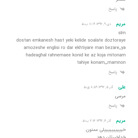
پاسخ
مریم
دی ۹, ۱۳۹۲ ۱۱:۱۹ ب٫ظ
slm
dostan emkanesh hast yeki kelide soalate doztoraye
amozeshe englisi ro dar ekhtiyare man bezare,,ya
hadeaghal rahnemaee konid ke az koja mitonam
tahiye konam,,,mamnon
پاسخ
علی
آذر ۵, ۱۳۹۲ ۸:۵۹ ق٫ظ
مرسی
پاسخ
مریم
آذر ۴, ۱۳۹۲ ۲:۱۴ ب٫ظ
خییییییییییلی ممنون.
خداخیرتان دهد.