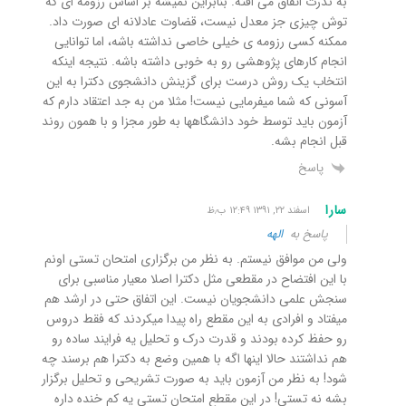
به ندرت اتفاق می افته. بنابراین نمیشه بر اساس رزومه ای که
توش چیزی جز معدل نیست، قضاوت عادلانه ای صورت داد.
ممکنه کسی رزومه ی خیلی خاصی نداشته باشه، اما توانایی
انجام کارهای پژوهشی رو به خوبی داشته باشه. نتیجه اینکه
انتخاب یک روش درست برای گزینش دانشجوی دکترا به این
آسونی که شما میفرمایی نیست!‏ مثلا من به جد اعتقاد دارم که
آزمون باید توسط خود دانشگاهها به طور مجزا و با همون روند
قبل انجام بشه.
پاسخ
سارا
اسفند ۲۲, ۱۳۹۱ ۱۲:۴۹ ب٫ظ
پاسخ به
الهه
ولی من موافق نیستم. به نظر من برگزاری امتحان تستی اونم
با این افتضاح در مقطعی مثل دکترا اصلا معیار مناسبی برای
سنجش علمی دانشجویان نیست. این اتفاق حتی در ارشد هم
میفتاد و افرادی به این مقطع راه پیدا میکردند که فقط دروس
رو حفظ کرده بودند و قدرت درک و تحلیل یه فرایند ساده رو
هم نداشتند حالا اینها اگه با همین وضع به دکترا هم برسند چه
شود! به نظر من آزمون باید به صورت تشریحی و تحلیل برگزار
بشه نه تستی! در این مقطع امتحان تستی یه کم خنده داره