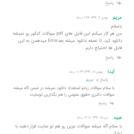
پاسخ
مریم
بهمن ۴, ۱۳۹۲ ۲:۴۴ ب٫ظ
باسلام
من هر کار میکنم این فایل های pdf سوالات کنکور رو نمیشه
دانلود کرد، تا نصفه دانلود میشه بعدError میدهمن به این
فایل ها احتیاج دارم
پاسخ
آیدا
بهمن ۱۷, ۱۳۹۲ ۱۰:۴۹ ب٫ظ
پاسخ به
مریم
با سلام سوالات زبانو استعداد دانلود نمیشه در ضمن اگه میشه
سوالات دکتری حقوق عمومی را هم بگذارین توسایت
پاسخ
عبید
دی ۱۵, ۱۳۹۲ ۱۲:۱۸ ب٫ظ
با سلام.اگه میشه سوالات عربی رو هم تو سایت قرار دهید.با
تشکر