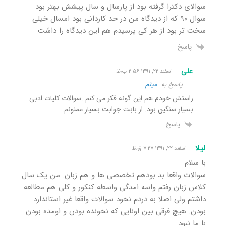
سوالای دکترا گرفته بود از پارسال و سال پیشش بهتر بود
سوال ۹۰ که از دیدگاه من در حد کاردانی بود امسال خیلی
سخت تر بود از هر کی پرسیدم هم این دیدگاه را داشت
پاسخ
علی
اسفند ۲۲, ۱۳۹۱ ۲:۵۶ ب٫ظ
پاسخ به
میثم
راستش خودم هم این گونه فکر می کنم .سوالات کلیات ادبی
بسیار سنگین بود. از بابت جوابت بسیار ممنونم.
پاسخ
لیلا
اسفند ۲۲, ۱۳۹۱ ۷:۲۷ ق٫ظ
با سلام
سوالات واقعا بد بودهم تخصصی ها و هم زبان. من یک سال
کلاس زبان رفتم واسه امدگی واسطه کنکور و کلی هم مطالعه
داشتم ولی اصلا به دردم نخود سوالات واقعا غیر استاندارد
بودن. هیچ فرقی بین اونایی که نخونده بودن و اومده بودن
با ما نبود