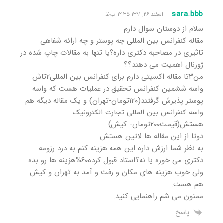
sara.bbb
اسفند ۲۶, ۱۳۹۱ ۱۲:۳۵ ب٫ظ
سلام از دوستان سوال دارم
مقاله کنفرانس بین المللی چه پوستر و چه ارائه شفاهی
تاثیری در مصاحبه دکتری داره؟یا تنها به مقالات چاپ شده در
ژورنال اهمیت می دهند؟؟
من۳تا مقاله اکسپتی دارم برای کنفرانس بین المللی۲تاش
واسه ششمین کنفرانس تحقیق در عملیات هست که واسه
پوستر پذیرش گرفتند(۱۲۰تومان-تهران) و یک مقاله دیگه هم
واسه کنفرانس بین المللی تجارت الکترونیک
هستش(قیمت۲۰۰تومان- کیش)
دوتا از این مقاله ها لاتین هستش
به نظر شما ارزش داره این همه هزینه کنم به درد رزومه
دکتری می خوره یا نه؟استاد قبول کرده۶۰%هزینه ها رو بده
ولی خوب هزینه های مکان و رفت و آمد به تهران و کیش
هم هست.
ممنون می شم راهنمایی کنید.
پاسخ