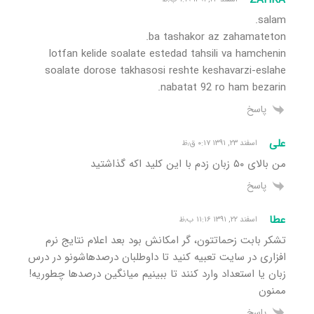
salam.
ba tashakor az zahamateton.
lotfan kelide soalate estedad tahsili va hamchenin
soalate dorose takhasosi reshte keshavarzi-eslahe
nabatat 92 ro ham bezarin.
پاسخ
علی
اسفند ۲۳, ۱۳۹۱ ۰:۱۷ ق٫ظ
من بالای ۵۰ زبان زدم با این کلید اکه گذاشتید
پاسخ
عطا
اسفند ۲۲, ۱۳۹۱ ۱۱:۱۶ ب٫ظ
تشکر بابت زحماتتون، گر امکانش بود بعد اعلام نتایج نرم
افزاری در سایت تعبیه کنید تا داوطلبان درصدهاشونو در درس
زبان یا استعداد وارد کنند تا ببینیم میانگین درصدها چطوریه!
ممنون
پاسخ