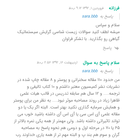
فرزانه
فروردین ۱, ۱۳۹۲ ۹:۱۲ ب٫ظ
پاسخ به
sara.bbb
سلام و سپاس
میشه لطف کنید سوالات زیست شناسی گرایش سیستماتیک
گیاهی رو بگذارید. با تشکر فراوان
پاسخ
سلام پاسخ به سوال
اردیبهشت ۱۶, ۱۳۹۲ ۲:۵۶ ب٫ظ
پاسخ به
sara.bbb
من حدود ۱۱۰ مقاله سخنرانی و پوستر و ۸ مقاله چاپ شده در
نشریات نشر کمیسیون معتبر داشتم و ۱۰ کتاب تالیفی و
ترجمه…… و ۱۲ سال هم سابقه تدریس در قالب هیات علمی
ظاهرا زیاد در روند مصاحبه موثر نبود….. به نظر من برای پوستر
و همایش سرمایه گذاری نکنید بهتر است. البته اگر یک یا دو
مقاله علمی آی اس سی یا آی اس آی داشته باشید خوب می
تواند تاثیراتی داشته باشد. ولی مهمتر از همه یکی نمره بالاتر از
۶۵ یا ۷۰ در مرحله اول و دومی هم نحوه پاسخ به مصاحبه
گران و سوم هم بند پ و البته مهم تر از همه یاری خداوند رب