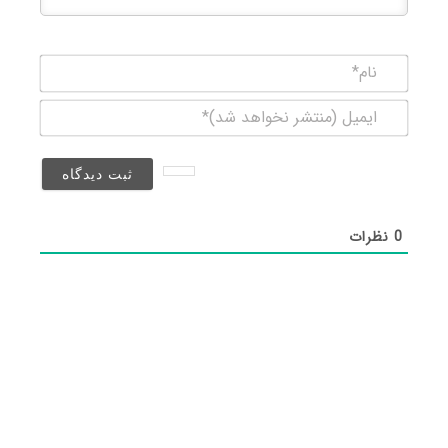
نام*
ایمیل
(منتشر
نخواهد
شد)*
0
نظرات