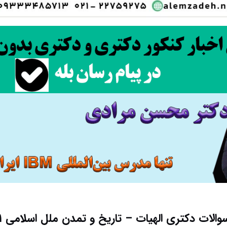
والات دکتری الهیات – تاریخ و تمدن ملل اسلامی ۹۱ – ۹۲