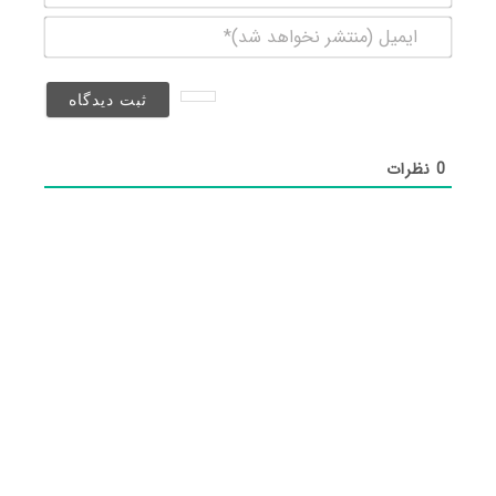
ایمیل
(منتشر
نخواهد
شد)*
0
نظرات