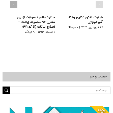
ظرفیت کنکور دکتری رشته
دانلود دفترچه سوالات آزمون
دانلو
آﮔﺮواﻛﻮﻟﻮژی
دکتری ۹۴ مجموعه زراعت –
اصلاح نباتات (۱) کد ۲۴۳۱
– اصلاح
۲۷ فروردین, ۱۳۹۷
|
۰ دیدگاه
۱ اسفند, ۱۳۹۳
|
۹ دیدگاه
۱۶ اسفند, ۱۳۹۲
جست و جو
جستجو
برای: