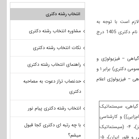
انتخاب رشته دکتری
ازم است با توجه به
مشاوره انتخاب رشته دکتری
که در دفترچه ثبت نام دکتری 1405 درج
نکات انتخاب رشته دکتری
یاهی – فیزیولوژی و
راهنمای انتخاب رشته دکتری
ضرایب دروس به صورت کلی اقدام می‌کند. بدین صورت که ضریب دروس عمومی (شامل زبان عمومی دکتری) برابر ۱ و
ی – فیزیولوژی اعلام
حدنصاب تراز دعوت به مصاحبه
دکتری
رشناسی شامل ۲- (فیزیولوژی گیاهی، سیستماتیک
انتخاب رشته دکتری پیام نور
زایی)) و کارشناسی
با چه رتبه ای دکتری کجا قبول
ارشد شامل ۳- (جذب و انتقال در گیاهان، متابولیسم گیاهی، فتوسنتز)، ۴- (سیستماتیک
میشم؟
گیاهی پیشرفته – بوم شناسی پوشش های گیاهی – جغرافیای گیاهی و فلور ایران)، ۵-