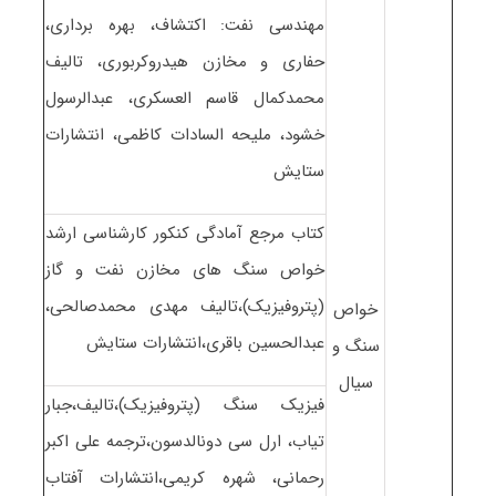
مهندسی نفت: اکتشاف، بهره برداری،
حفاری و مخازن هیدروکربوری، تالیف
محمدکمال قاسم العسکری، عبدالرسول
خشود، ملیحه السادات کاظمی، انتشارات
ستایش
کتاب مرجع آمادگی کنکور کارشناسی ارشد
خواص سنگ های مخازن نفت و گاز
(پتروفیزیک)،تالیف مهدی محمدصالحی،
خواص
عبدالحسین باقری،انتشارات ستایش
سنگ و
سیال
فیزیک سنگ (پتروفیزیک)،تالیف،جبار
تیاب، ارل سی دونالدسون،ترجمه علی اکبر
رحمانی، شهره کریمی،انتشارات آفتاب