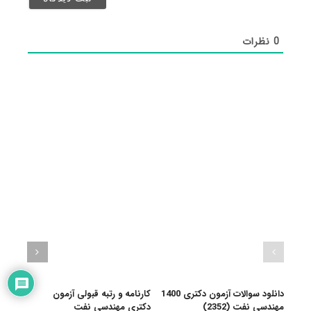
شد)*
0
نظرات
دانلود سوالات آزمون دکتری 1400
کارنامه و رتبه قبولی آزمون
نکات
مهندسی نفت (2352)
دکتری ﻣﻬﻨﺪسی ﻧﻔﺖ
مهند