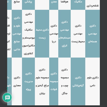
مکانیک
هوافضا
معدن
پزشکی
صنایع
نفت
نقشه‌برداری
دکتری
دکتری
دکتری
دکتری
مهندسی
دکتری
دکتری
دکتری
علوم و
اقتصاد،
مهندسی
دکتری محیط
مکانیک
مهندسی
مهندسی
مهندسی
مهندسی
توسعه و
سیستم‌های
زیست
بیوسیستم و
هسته‌ای
محیط‌زیست
دریا
صنایع
آموزش
انرژی
مکانیزاسیون
غذایی
کشاورزی
کشاورزی
دکتری
دکتری
دکتری
دکتری
دکتری علوم
دکتری
مجموعه
مجموعه علوم
دکتری
دکتری
مجموعه
مدیریت
دامی
گیاه‌پزشکی
چوب و
مرتع، آبخیز و
معماری
شهرسازی
1
شیلات
پروژه
جنگل
بیابان