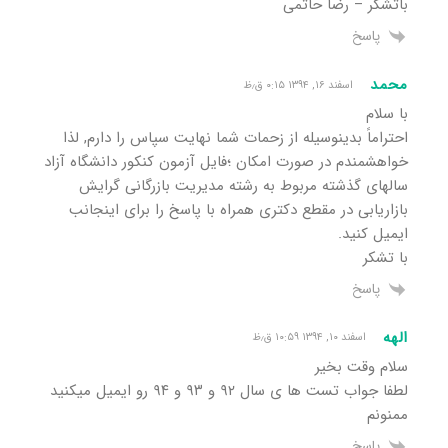
باتشکر – رضا حاتمی
پاسخ
محمد
اسفند ۱۶, ۱۳۹۴ ۰:۱۵ ق٫ظ
با سلام
احتراماً بدینوسیله از زحمات شما نهایت سپاس را دارم, لذا
خواهشمندم در صورت امکان ؛فایل آزمون کنکور دانشگاه آزاد
سالهای گذشته مربوط به رشته مدیریت بازرگانی گرایش
بازاریابی در مقطع دکتری همراه با پاسخ را برای اینجانب
ایمیل کنید.
با تشکر
پاسخ
الهه
اسفند ۱۰, ۱۳۹۴ ۱۰:۵۹ ق٫ظ
سلام وقت بخیر
لطفا جواب تست ها ی سال ۹۲ و ۹۳ و ۹۴ رو ایمیل میکنید
ممنونم
پاسخ