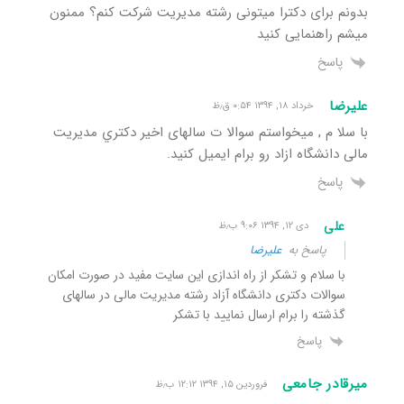
بدونم برای دکترا میتونی رشته مدیریت شرکت کنم؟ ممنون
میشم راهنمایی کنید
پاسخ
ﻋﻠﻴﺮﺿﺎ
خرداد ۱۸, ۱۳۹۴ ۰:۵۴ ق٫ظ
ﺑﺎ ﺳﻼ ﻡ , ﻣﻴﺨﻮﺍﺳﺘﻢ ﺳﻮﺍﻻ ﺕ ﺳﺎﻟﻬﺎﻯ ﺍﺧﻴﺮ ﺩﮐﺘﺮﻱ ﻣﺪﻳﺮﻳﺖ
ﻣﺎﻟﻰ ﺩﺍﻧﺸﮕﺎﻩ ﺍﺯﺍﺩ ﺭﻭ ﺑﺮﺍﻡ ﺍﻳﻤﻴﻞ ﮐﻨﻴﺪ.
پاسخ
علی
دی ۱۲, ۱۳۹۴ ۹:۰۶ ب٫ظ
پاسخ به
ﻋﻠﻴﺮﺿﺎ
با سلام و تشکر از راه اندازی این سایت مفید در صورت امکان
سوالات دکتری دانشگاه آزاد رشته مدیریت مالی در سالهای
گذشته را برام ارسال نمایید با تشکر
پاسخ
میرقادر جامعی
فروردین ۱۵, ۱۳۹۴ ۱۲:۱۲ ب٫ظ