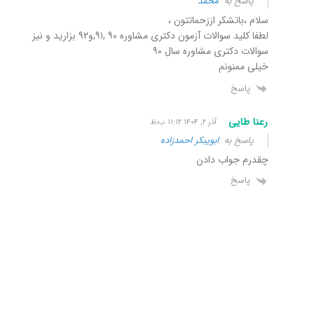
پاسخ به
محمد
سلام ،باتشکر اززحماتتون ،
لطفا کلید سوالات آزمون دکتری مشاوره ۹۰ ,۹۱,و۹۲ بزارید و نیز
سوالات دکتری مشاوره سال ۹۰
خیلی ممنونم
پاسخ
رعنا طایی
آذر ۲, ۱۴۰۴ ۱۱:۱۲ ب٫ظ
پاسخ به
ابویبکر احمدزاده
چقدرم جواب دادن
پاسخ