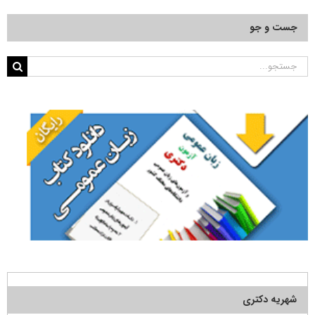
جست و جو
جستجو
برای:
شهریه دکتری