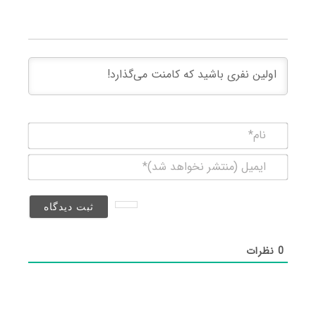
نام*
ایمیل
(منتشر
نخواهد
شد)*
0
نظرات