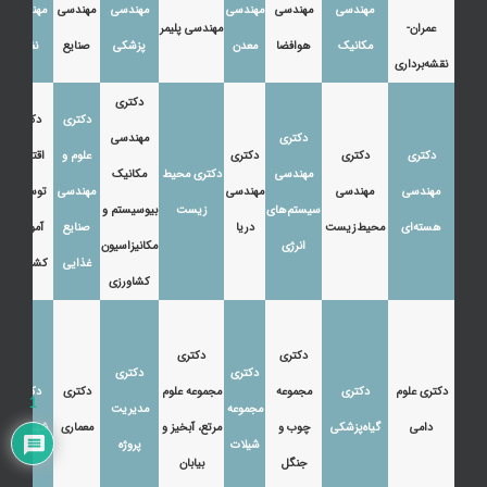
مهندسی
مهندسی
مهندسی
مهندسی
مهندسی
مهندسی
عمران-
مهندسی پلیمر
مکانیک
هوافضا
معدن
پزشکی
صنایع
نفت
نقشه‌برداری
دکتری
دکتری
دکتری
دکتری
مهندسی
دکتری
دکتری
دکتری
علوم و
اقتصاد،
مهندسی
دکتری محیط
مکانیک
مهندسی
مهندسی
مهندسی
مهندسی
توسعه و
سیستم‌های
زیست
بیوسیستم و
هسته‌ای
محیط‌زیست
دریا
صنایع
آموزش
انرژی
مکانیزاسیون
غذایی
کشاورزی
کشاورزی
دکتری
دکتری
دکتری
دکتری
دکتری علوم
دکتری
مجموعه
مجموعه علوم
دکتری
دکتری
1
مجموعه
مدیریت
دامی
گیاه‌پزشکی
چوب و
مرتع، آبخیز و
معماری
شهرسازی
شیلات
پروژه
جنگل
بیابان