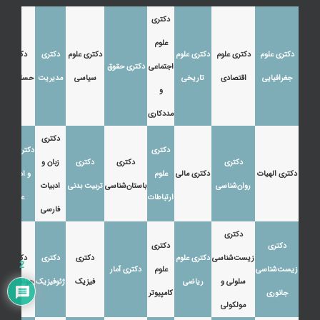
دکتری
علوم
دکتری علوم
دکتری علوم
دکتری علوم
دکتری علوم
دکتری
دکتری
اجتماعی
دکتری حقوق
جغرافیایی
اقتصادی
تاریخی
سیاسی
مدیریت
حسابداری
و
مددکاری
دکتری
دکتری
دکتری زبان
دکتری
دکتری
دکتری
زبان و
دکتری الهیات
دکتری مالی
علوم
و ادبیات
روان‌شناسی
باستان‌شناسی
تربیت بدنی
ادبیات
ارتباطات
عرب
فارسی
دکتری
دکتری
دکتری
زیست‌شناسی
دکتری علوم
دکتری
دکتری
دکتری
2
زیست‌شناسی
علوم
دکتری آمار
سلولی و
ریاضی
فیزیک
ژئوفیزیک
هواشناسی
جانوری
کامپیوتر
مولکولی