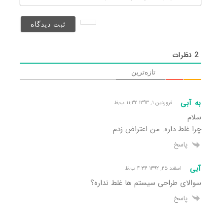
(منتشر
نخواهد
شد)*
2
نظرات
تازه‌ترین
به آبی
فروردین ۱, ۱۳۹۳ ۱۱:۳۲ ب٫ظ
سلام
چرا غلط داره. من اعتراض زدم
پاسخ
آبی
اسفند ۲۵, ۱۳۹۲ ۴:۳۶ ب٫ظ
سوالای طراحی سیستم ها غلط نداره؟
پاسخ