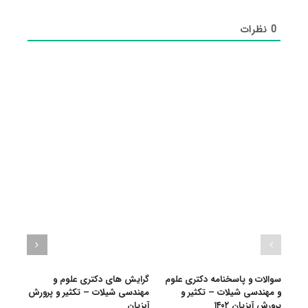
0
نظرات
سوالات و پاسخنامه دکتری علوم
گرایش های دکتری علوم و
دانلو
و مهندسی شیلات – تکثیر و
مهندسی شیلات – تکثیر و ﭘﺮورش
دکتری
پرورش آبزیان ۱۴۰۲
آﺑﺰیان
۲۸ آبان, ۱۴۰۰