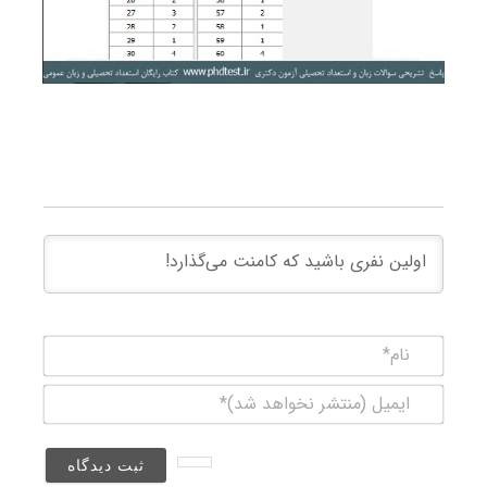
نام*
ایمیل
(منتشر
نخواهد
شد)*