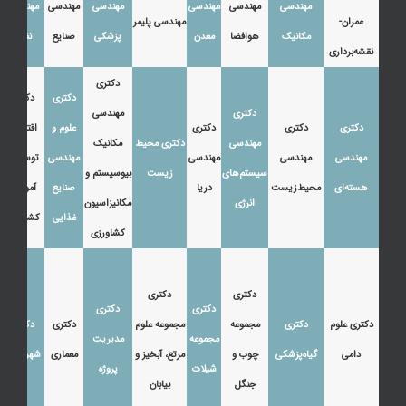
مهندسی
مهندسی
مهندسی
مهندسی
مهندسی
مهندسی
عمران-
مهندسی پلیمر
مکانیک
هوافضا
معدن
پزشکی
صنایع
نفت
نقشه‌برداری
دکتری
دکتری
دکتری
دکتری
مهندسی
دکتری
دکتری
دکتری
علوم و
اقتصاد،
مهندسی
دکتری محیط
مکانیک
مهندسی
مهندسی
مهندسی
مهندسی
توسعه و
سیستم‌های
زیست
بیوسیستم و
هسته‌ای
محیط‌زیست
دریا
صنایع
آموزش
انرژی
مکانیزاسیون
غذایی
کشاورزی
کشاورزی
دکتری
دکتری
دکتری
دکتری
دکتری علوم
دکتری
مجموعه
مجموعه علوم
دکتری
دکتری
مجموعه
مدیریت
دامی
گیاه‌پزشکی
چوب و
مرتع، آبخیز و
معماری
شهرسازی
شیلات
پروژه
جنگل
بیابان