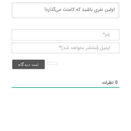
نام*
ایمیل
(منتشر
نخواهد
شد)*
0
نظرات