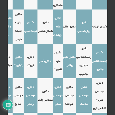
مددکاری
دکتری
دکتری
دکتری زبان
دکتری
دکتری
دکتری
زبان و
دکتری الهیات
دکتری مالی
علوم
و ادبیات
روان‌شناسی
باستان‌شناسی
تربیت بدنی
ادبیات
ارتباطات
عرب
فارسی
دکتری
دکتری
دکتری
زیست‌شناسی
دکتری علوم
دکتری
دکتری
دکتری
زیست‌شناسی
علوم
دکتری آمار
سلولی و
ریاضی
فیزیک
ژئوفیزیک
هواشناسی
جانوری
کامپیوتر
مولکولی
دکتری
دکتری
دکتری
دکتری
دکتری
دکتری
دکتری
مهندسی
دکتری
مهندسی
مهندسی
مهندسی
مهندسی
مهندسی
مهندسی
عمران-
مهندسی پلیمر
مکانیک
هوافضا
معدن
پزشکی
صنایع
نفت
نقشه‌برداری