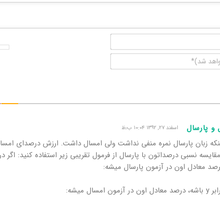
نام*
ایمیل
(منتشر
نخواهد
شد)*
 و پارسال
اسفند ۲۷, ۱۳۹۲ ۱۰:۰۴ ب٫ظ
ینکه زبان پارسال نمره منفی نداشت ولی امسال داشت. ارزش درصدای امسال 
 مقایسه نسبی درصداتون با پارسال از فرمول تقریبی زیر استفاده کنید: اگر د
مسال میشه: