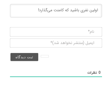
نام*
ایمیل
(منتشر
نخواهد
شد)*
0
نظرات