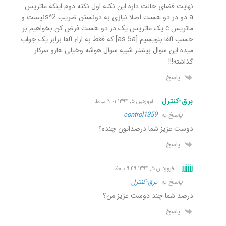
نهایت فضای حالت داره این نکته اول نکته دوم اینکه ماتریس
a دو در دو هست اصلا نیازی به دونستن ضریب s^2نیست و
ماتریس c یک ماتریس یک در دو هست فرض کن بخواهیم بر
حسب آلفا بنویسیم [as 5a] که فقط به ازاء آلفا برابر یک جواب
میده این سوال بیشتر شبیه سوال هوشه وخیلی هارو سرکار
گذاشته!!!
پاسخ
برق-کنترل
فروردین ۵, ۱۳۹۴ ۹:۰۱ ب٫ظ
پاسخ به
control1359
دوست عزیز شما درصداتون چنده؟
پاسخ
jjjjjj
فروردین ۵, ۱۳۹۴ ۹:۴۹ ب٫ظ
پاسخ به
برق-کنترل
درصد شما چند دوست عزیز من؟
پاسخ