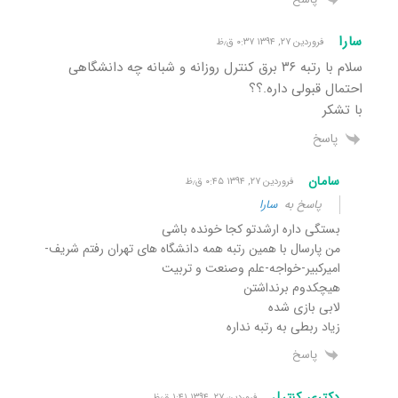
سارا
فروردین ۲۷, ۱۳۹۴ ۰:۳۷ ق٫ظ
سلام با رتبه ۳۶ برق کنترل روزانه و شبانه چه دانشگاهی
احتمال قبولی داره.؟؟
با تشکر
پاسخ
سامان
فروردین ۲۷, ۱۳۹۴ ۰:۴۵ ق٫ظ
پاسخ به
سارا
بستگی داره ارشدتو کجا خونده باشی
من پارسال با همین رتبه همه دانشگاه های تهران رفتم شریف-
امیرکبیر-خواجه-علم وصنعت و تربیت
هیچکدوم برنداشتن
لابی بازی شده
زیاد ربطی به رتبه نداره
پاسخ
دکتری کنترل
فروردین ۲۷, ۱۳۹۴ ۱:۴۱ ق٫ظ