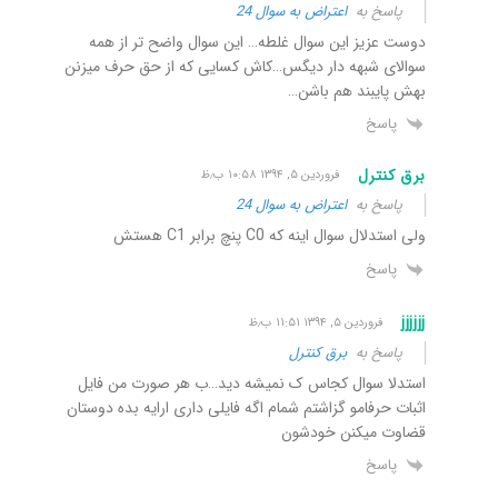
پاسخ به
اعتراض به سوال 24
دوست عزیز این سوال غلطه… این سوال واضح تر از همه
سوالای شبهه دار دیگس…کاش کسایی که از حق حرف میزنن
بهش پایبند هم باشن…
پاسخ
برق کنترل
فروردین ۵, ۱۳۹۴ ۱۰:۵۸ ب٫ظ
پاسخ به
اعتراض به سوال 24
ولی استدلال سوال اینه که C0 پنچ برابر C1 هستش
پاسخ
jjjjjj
فروردین ۵, ۱۳۹۴ ۱۱:۵۱ ب٫ظ
پاسخ به
برق کنترل
استدلا سوال کجاس ک نمیشه دید…ب هر صورت من فایل
اثبات حرفامو گزاشتم شمام اگه فایلی داری ارایه بده دوستان
قضاوت میکنن خودشون
پاسخ