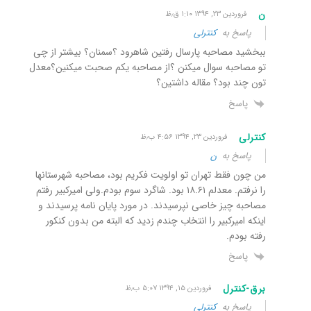
ن
فروردین ۲۳, ۱۳۹۴ ۱:۱۰ ق٫ظ
پاسخ به
کنترلی
ببخشید مصاحبه پارسال رفتین شاهرود ؟سمنان؟ بیشتر از چی
تو مصاحبه سوال میکنن ؟از مصاحبه یکم صحبت میکنین؟معدل
تون چند بود؟ مقاله داشتین؟
پاسخ
کنترلی
فروردین ۲۳, ۱۳۹۴ ۴:۵۶ ب٫ظ
پاسخ به
ن
من چون فقط تهران تو اولویت فکریم بود، مصاحبه شهرستانها
را نرفتم. معدلم ۱۸.۶۱ بود. شاگرد سوم بودم.ولی امیرکبیر رفتم
مصاحبه چیز خاصی نپرسیدند. در مورد پایان نامه پرسیدند و
اینکه امیرکبیر را انتخاب چندم زدید که البته من بدون کنکور
رفته بودم.
پاسخ
برق-کنترل
فروردین ۱۵, ۱۳۹۴ ۵:۰۷ ب٫ظ
پاسخ به
کنترلی