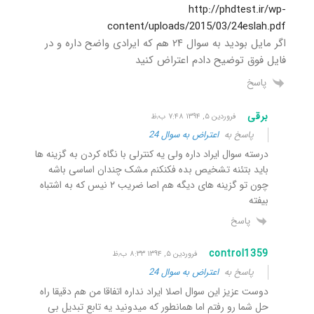
http://phdtest.ir/wp-
content/uploads/2015/03/24eslah.pdf
اگر مایل بودید به سوال ۲۴ هم که ایرادی واضح داره و در
فایل فوق توضیح دادم اعتراض کنید
پاسخ
برقی
فروردین ۵, ۱۳۹۴ ۷:۴۸ ب٫ظ
پاسخ به
اعتراض به سوال 24
درسته سوال ایراد داره ولی یه کنترلی با نگاه کردن به گزینه ها
باید بتئنه تشخیص بده فکنکنم مشک چندان اساسی باشه
چون تو گزینه های دیگه هم اصا ضریب ۲ نیس که به اشتباه
بیفته
پاسخ
control1359
فروردین ۵, ۱۳۹۴ ۸:۳۳ ب٫ظ
پاسخ به
اعتراض به سوال 24
دوست عزیز این سوال اصلا ایراد نداره اتفاقا من هم دقیقا راه
حل شما رو رفتم اما همانطور که میدونید یه تابع تبدیل بی