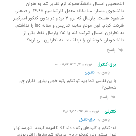
التحصیلی امسال دانشگاهمونم ازم تقدیر شد به عنوان
دانشجوی ممتاز- متاسفانه معدل کارشناسیم ۱۴٫۹۵ از صنعتی
شاهرود هست. پارسال که ترم ۳ بودم در بدون کنکور امیرکبیر
شرکت کردم. اون موقع سابقه تدریس و مقاله isc را نداشتم.
به نظرتون امسال شرکت کنم یا نه؟ پارسال فقط یکی از
دانشجویان خودشان را برداشتند. به نظرتون می ارزه؟
پاسخ
برق-کنترل
فروردین ۱۴, ۱۳۹۴ ۱۱:۵۳ ب٫ظ
پاسخ به
کنترلی
با این تفاسیر شما باید تو کنکور رتبه خوبی بیارین نگران چی
هستین؟
پاسخ
کنترلی
فروردین ۱۵, ۱۳۹۴ ۹:۳۳ ق٫ظ
پاسخ به
برق-کنترل
نه- کنکور با کلیدهایی که دادند کلا نا امیدم کردند. شهرستانها را
قبول میشم ولی نمیخوام برم. پارسالم شهرستاها را اکی بودم.