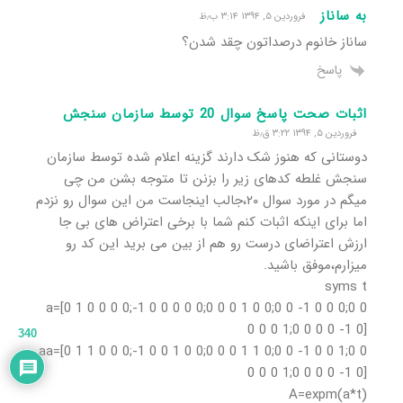
به ساناز
فروردین ۵, ۱۳۹۴ ۳:۱۴ ب٫ظ
ساناز خانوم درصداتون چقد شدن؟
پاسخ
اثبات صحت پاسخ سوال 20 توسط سازمان سنجش
فروردین ۵, ۱۳۹۴ ۳:۲۲ ق٫ظ
دوستانی که هنوز شک دارند گزینه اعلام شده توسط سازمان
سنجش غلطه کدهای زیر را بزنن تا متوجه بشن من چی
میگم در مورد سوال ۲۰،جالب اینجاست من این سوال رو نزدم
اما برای اینکه اثبات کنم شما با برخی اعتراض های بی جا
ارزش اعتراضای درست رو هم از بین می برید این کد رو
میزارم،موفق باشید.
syms t
a=[0 1 0 0 0 0;-1 0 0 0 0 0;0 0 0 1 0 0;0 0 -1 0 0 0;0 0
0 0 0 1;0 0 0 0 -1 0]
340
aa=[0 1 1 0 0 0;-1 0 0 1 0 0;0 0 0 1 1 0;0 0 -1 0 0 1;0 0
0 0 0 1;0 0 0 0 -1 0]
A=expm(a*t)