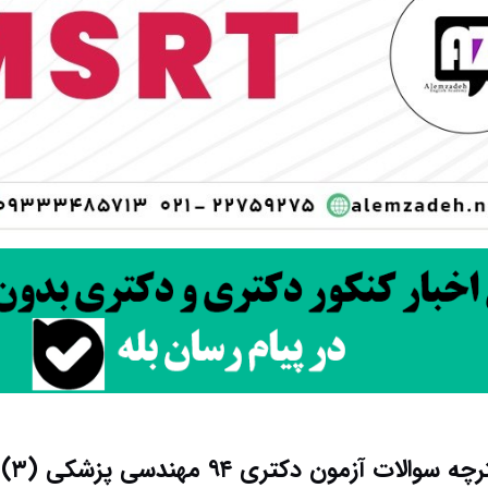
الات آزمون دکتری ۹۴ مهندسی پزشکی (۳) کد ۲۳۴۹