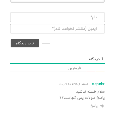
نام*
ایمیل
(منتشر
نخواهد
شد)*
1
دیدگاه
تازه‌ترین
sepehr
اسفند ۶, ۱۳۹۵ ۹:۵۸ ب٫ظ
سلام خسته نباشید
پاسخ سولات پس کجاست؟؟
پاسخ