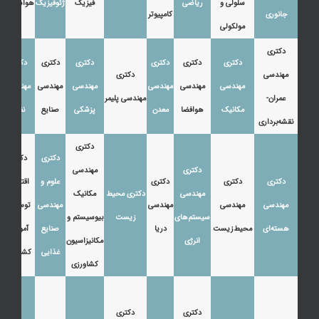
سلولی و
ریاضی
فیزیک
ژئوفیزیک
هواشناسی
جانوری
کامپیوتر
مولکولی
دکتری
دکتری
دکتری
دکتری
دکتری
دکتری
دکتری
مهندسی
دکتری
مهندسی
مهندسی
مهندسی
مهندسی
مهندسی
مهندسی
عمران-
مهندسی پلیمر
مکانیک
هوافضا
معدن
پزشکی
صنایع
نفت
نقشه‌برداری
دکتری
دکتری
دکتری
دکتری
مهندسی
دکتری
دکتری
دکتری
علوم و
اقتصاد،
مهندسی
دکتری محیط
مکانیک
مهندسی
مهندسی
مهندسی
مهندسی
توسعه و
سیستم‌های
زیست
بیوسیستم و
هسته‌ای
محیط‌زیست
دریا
صنایع
آموزش
انرژی
مکانیزاسیون
غذایی
کشاورزی
کشاورزی
دکتری
دکتری