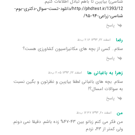
شناسی) بیایین تا باهم تبادل اطلاعات کنیم.
http://phdtest.ir/1393/12/دانلود-تست-سوال-دکتری-بوم-
شناسی-زراعی-۹۴-۹۵/
پاسخ
رضا
اسفند ۲۲, ۱۳۹۳ ۲:۱۶ ب٫ظ
سلام… کسی از بچه های مکانیزاسیون کشاورزی هست؟
پاسخ
زهرا به باغبانی ها
اسفند ۲۲, ۱۳۹۳ ۲:۰۵ ب٫ظ
سلام. بچه های باغبانی لطفا بیایین و نظرتون و بگین نسبت
به سوالات امسال؟!
پاسخ
من
اسفند ۲۰, ۱۳۹۳ ۱۲:۴۷ ب٫ظ
من فکر می کنم زبانو بین ۴۳-۴۷% زده باشم. دقیقا نمی دونم.
ولی کمتر از ۴۳، نزدم