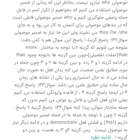
موصولی who نیازی نیست ،بخاطر این که زمانی از ضمیر
موصولی استفاده می کنیم که بخواهیم از تکرار اسم در فاعل
جمله وصفی جلوگیری کنیم و who ضمیر موصولی فاعلی است
که در بندهای موصولی برای انسان به کار می رود و به جای
they /he /she می نشیند.ولی این جا نیاز به ضمیر موصولی
سوال۱۳۲: پاسخ گزینه ۱ پاسخ این سوال هم با کمی دقت
متوجه می شویم که گزینه ۲،با توجه به ساختار more…
than(صفت تفضیلی)،چون بین گزینه ها باتوجه وجود than
در ادامه گزینه ۱ و ۴ رده .و بین گزینه ها ۲ و ۳ چون جمله در
مورد حقایق علمی صجبت می کنه زمان فعل به صورت حال
ساده می اد نه حال استمراری.زیرا یکی از نشانه های زمان
حال ساده بیان حقایق علمی می باشد. سوال۱۳۳ :پاسخ گزینه
۴ در اینجا پاسخ گزینه ۴ ، از قاعده وارونگی استفاده می کنیم
یعنی جای فعل کمکی و فاعل رو عوض می کنیم بدون که
جمله ساختار سوالی پیدا کنه! سوال۱۳۴: پاسخ گزینه ۲ پاسخ :
گزینه ۲ چون با توجه به جمله ما در جمله ضمیر موصولی
داریم (that) و قبلش فعل demonstrate و در ادامه دیگر نیاز
به موصول نیست . پس گزینه ۴و ۳ رد هست. و بین دو
گزینه ۱
…
ادامه نظر»