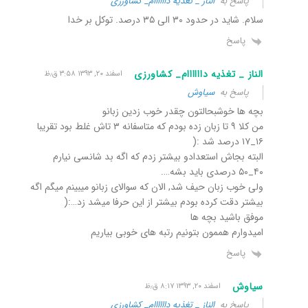
پاسخ به
الناز _ تغذیه داااااام_ کشاورزی
سلام. شاید در حدود ۳۰ الی ۳۵ درصد. توکل بر خدا
پاسخ
الناز _ تغذیه داااااام_ کشاورزی
اسفند ۲۰, ۱۳۹۳ ۳:۵۸ ق٫ظ
پاسخ به
سیاوش
بچه ها خوشبحالتون چقدر خوب زدین زبانو
من کلا ۹ تا زبان زده بودم که متاسفانه ۳ تاش غلط بود تقریبا
۱۶_۱۷ درصد شد :(
البته بجاش استعدادو بیشتر زدم که اگه بد شانسی نیارم
۴۰_۵۰ درصدی باید بشه….
ولی خوب زبان حیف شد, الان که سوالای زبانو میبینم میگم اگه
بیشتر دقت کرده بودم بیشتر از این حرفا میشد زد…:(
موفق باشید بچه ها
امیدوارم هممون بتونیم رتبه های خوبی بیاریم
پاسخ
سیاوش
اسفند ۲۰, ۱۳۹۳ ۸:۱۷ ق٫ظ
پاسخ به
الناز _ تغذیه داااااام_ کشاورزی