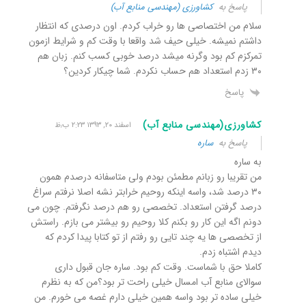
پاسخ به
کشاورزی (مهندسی منابع آب)
سلام من اختصاصی ها رو خراب کردم. اون درصدی که انتظار
داشتم نمیشه. خیلی حیف شد واقعا با وقت کم و شرایط ازمون
تمرکزم کم بود وگرنه میشد درصد خوبی کسب کنم. زبان هم
۳۰ زدم استعداد هم حساب نکردم. شما چیکار کردین؟
پاسخ
کشاورزی(مهندسی منابع آب)
اسفند ۲۰, ۱۳۹۳ ۲:۲۳ ب٫ظ
پاسخ به
ساره
به ساره
من تقریبا رو زبانم مطمئن بودم ولی متاسفانه درصدم همون
۳۰ درصد شد، واسه اینکه روحیم خرابتر نشه اصلا نرفتم سراغ
درصد گرفتن استعداد. تخصصی رو هم درصد نگرفتم. چون می
دونم اگه این کار رو بکنم کلا روحیم رو بیشتر می بازم. راستش
از تخصصی ها یه چند تایی رو رفتم از تو کتابا پیدا کردم که
دیدم اشتباه زدم.
کاملا حق با شماست. وقت کم بود. ساره جان قبول داری
سوالای منابع آب امسال خیلی راحت تر بود؟من که به نظرم
خیلی ساده تر بود واسه همین خیلی دارم غصه می خورم. من