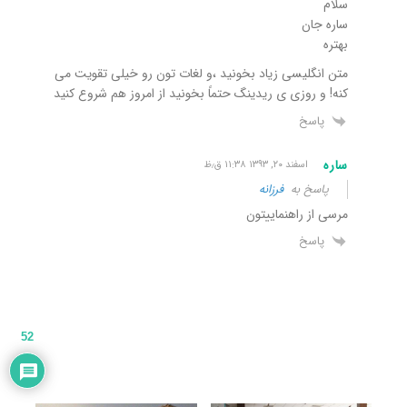
سلام
ساره جان
بهتره
متن انگلیسی زیاد بخونید ،و لغات تون رو خیلی تقویت می
کنه! و روزی ی ریدینگ حتماً بخونید از امروز هم شروع کنید
پاسخ
ساره
اسفند ۲۰, ۱۳۹۳ ۱۱:۳۸ ق٫ظ
پاسخ به
فرزانه
مرسی از راهنماییتون
پاسخ
52