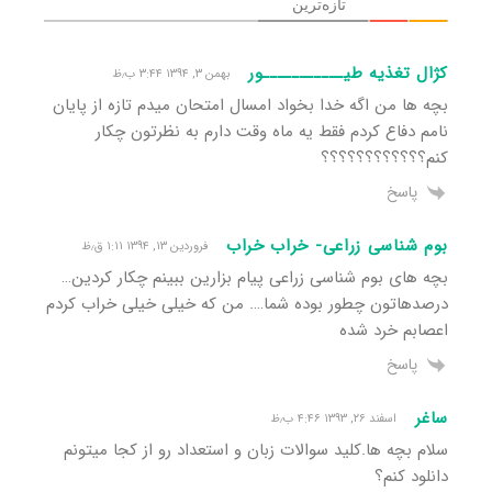
تازه‌ترین
کژال تغذیه طیـــــــــــور
بهمن ۳, ۱۳۹۴ ۳:۴۴ ب٫ظ
بچه ها من اگه خدا بخواد امسال امتحان میدم تازه از پایان
نامم دفاع کردم فقط یه ماه وقت دارم به نظرتون چکار
کنم؟؟؟؟؟؟؟؟؟؟؟؟
پاسخ
بوم شناسی زراعی- خراب خراب
فروردین ۱۳, ۱۳۹۴ ۱:۱۱ ق٫ظ
بچه های بوم شناسی زراعی پیام بزارین ببینم چکار کردین…
درصدهاتون چطور بوده شما…. من که خیلی خیلی خراب کردم
اعصابم خرد شده
پاسخ
ساغر
اسفند ۲۶, ۱۳۹۳ ۴:۴۶ ب٫ظ
سلام بچه ها.کلید سوالات زبان و استعداد رو از کجا میتونم
دانلود کنم؟