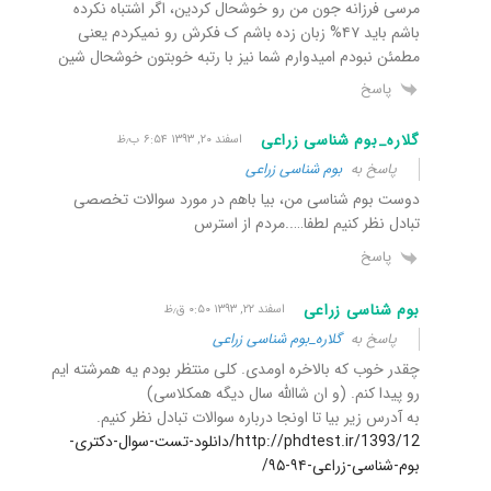
مرسی فرزانه جون من رو خوشحال کردین، اگر اشتباه نکرده
باشم باید ۴۷% زبان زده باشم ک فکرش رو نمیکردم یعنی
مطمئن نبودم امیدوارم شما نیز با رتبه خوبتون خوشحال شین
پاسخ
گلاره_بوم شناسی زراعی
اسفند ۲۰, ۱۳۹۳ ۶:۵۴ ب٫ظ
پاسخ به
بوم شناسی زراعی
دوست بوم شناسی من، بیا باهم در مورد سوالات تخصصی
تبادل نظر کنیم لطفا…..مردم از استرس
پاسخ
بوم شناسی زراعی
اسفند ۲۲, ۱۳۹۳ ۰:۵۰ ق٫ظ
پاسخ به
گلاره_بوم شناسی زراعی
چقدر خوب که بالاخره اومدی. کلی منتظر بودم یه همرشته ایم
رو پیدا کنم. (و ان شاالله سال دیگه همکلاسی)
به آدرس زیر بیا تا اونجا درباره سوالات تبادل نظر کنیم.
http://phdtest.ir/1393/12/دانلود-تست-سوال-دکتری-
بوم-شناسی-زراعی-۹۴-۹۵/