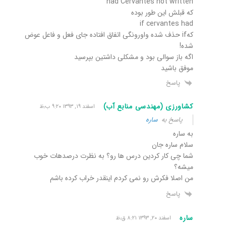
had Cervantes not written
که قبلش این طور بوده
if cervantes had
کهif حذف شده واورونگی اتفاق افتاده جای فعل و فاعل عوض
شده!
اگه باز سوالی بود و مشکلی داشتین بپرسید
موفق باشید
پاسخ
کشاورزی (مهندسی منابع آب)
اسفند ۱۹, ۱۳۹۳ ۹:۲۰ ب٫ظ
پاسخ به
ساره
به ساره
سلام ساره جان
شما چی کار کردین درس ها رو؟ به نظرت درصدهات خوب
میشه؟
من اصلا فکرش رو نمی کردم اینقدر خراب کرده باشم
پاسخ
ساره
اسفند ۲۰, ۱۳۹۳ ۸:۲۱ ق٫ظ