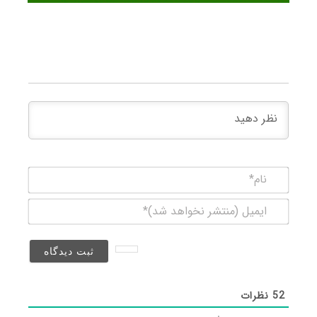
نام*
ایمیل
(منتشر
نخواهد
شد)*
52
نظرات