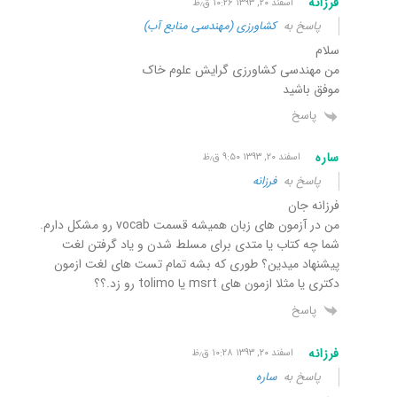
فرزانه
اسفند ۲۰, ۱۳۹۳ ۱۰:۲۶ ق٫ظ
پاسخ به
کشاورزی (مهندسی منابع آب)
سلام
من مهندسی کشاورزی گرایش علوم خاک
موفق باشید
پاسخ
ساره
اسفند ۲۰, ۱۳۹۳ ۹:۵۰ ق٫ظ
پاسخ به
فرزانه
فرزانه جان
من در آزمون های زبان همیشه قسمت vocab رو مشکل دارم.
شما چه کتاب یا متدی برای مسلط شدن و یاد گرفتن لغت
پیشنهاد میدین؟ طوری که بشه تمام تست های لغت ازمون
دکتری یا مثلا ازمون های msrt یا tolimo رو زد.؟؟
پاسخ
فرزانه
اسفند ۲۰, ۱۳۹۳ ۱۰:۲۸ ق٫ظ
پاسخ به
ساره