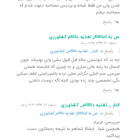
شدن ولی من فقط شبانه و پردیس مصاحبه دعوت شدم که
مصاحبه نرفتم
پاسخ
ص به الناااااااز تغذیه دااااام کشاورزى
اسفند ۲۱, ۱۳۹۳ ۲:۳۵ ب٫ظ
پاسخ به
الناز _ تغذیه داااااام_ کشاورزی
چه بد که نتونستى ساله قبل قبول بشى ولى بهترشد ,چون
امسال یه رتبه عالى میارى و به چیزى که شایسته هستى
میرسى, منم خیلى نگرانم منفى نزده باشم,راستى لطف میکنى
بگى تخصصى چند زده بودى, البته اگه دوست داشتى
پاسخ
الناز _ تغذیه داااااام_ کشاورزی
اسفند ۲۱, ۱۳۹۳ ۳:۲۱ ب٫ظ
پاسخ به
ص به الناااااااز تغذیه دااااام کشاورزى
مررررسی عزیزم
همچنین شما… ایشالا شماهم به نتیجه زحماتتون دست
پیداکنید