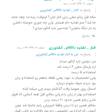
اسفند ۲۰, ۱۳۹۳ ۱۰:۵۶ ب٫ظ
پاسخ به
الناز _ تغذیه داااااام_ کشاورزی
ساله قبل زبانو منفی زدی الناز جان؟ اونوقت رتبه ات چقد جابه
جا شد؟ منم تغذیه دام هستم. ولی چه جوری حوصله داشتی
یه بار دیگه بخونی؟ چندمین باره کنکور میدی؟
پاسخ
الناز _ تغذیه داااااام_ کشاورزی
اسفند ۲۱, ۱۳۹۳ ۱:۳۴ ب٫ظ
پاسخ به
ص به الناز تغذیه دااااام_کشاورزی
من دومین باره کنکور میدم
اره پارسال منفی ۴ درصد شد
استعدادم ۵ درصد
ولی تخصصیام بد نبود, یعنی نقطه ضعفم رو استعدادو زبان
بود دیدم حیفه نخونم دوباره
امسال روی عمومیا وقت گذاشتم ببینم چی میشه البته
استعدادو بهتر از زبان زدم ولی سالای قبل همه کسایی که قبول
شدن زبانو همین حدود ۲۰ درصد زدن
بخاطر همین دو تا درس واقعا خییییلی رتبم جابجا شد چون
کسایی که اندازه من تخصصی زده بود بالاخره یه جایی قبول