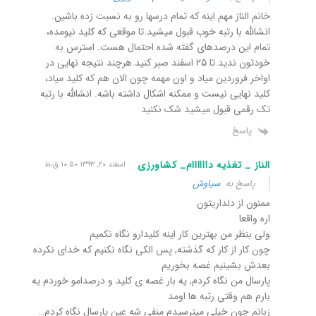
خانم الناز مهم اینه که تمام درسها رو به نسبت زده باشین.
انشالله با رتبه خوب قبول میشید.تا موقعی که کلید نیومده،
تمام این درصدهای گفته شده احتمال هست. استرس به
خودتون ندید.تا ۲۵ اسفند صبر کنید.هرچند نتیجه نهایی در
اواخر فروردین میاد و اون مهمه چون الان هم که کلید میاد،
کلید نهایی نیست و ممکنه اشکال داشته باشه. انشالله با رتبه
تک رقمی قبول میشید شک نکنید
پاسخ
الناز _ تغذیه داااااام_ کشاورزی
اسفند ۲۰, ۱۳۹۳ ۱۰:۵۰ ق٫ظ
پاسخ به
سیاوش
ممنون از دلداریتون
اره واقعا
ولی بنظر من بهترین کار اینه کلیدارو نگاه نکمیم
چون کار از کار که گذشته, پس الکی نگاه نکنیم که خدای نکرده
بعدش بشینیم غصه بخوریم
پارسال من نگاه کردم, یه بار غصه ی کلید و درصدامو خوردم یه
بارم هم وقتی رتبه ها اومد
زبانم چون خیلی میترسیدم منفی شه عین پارسال نگاه کردم…