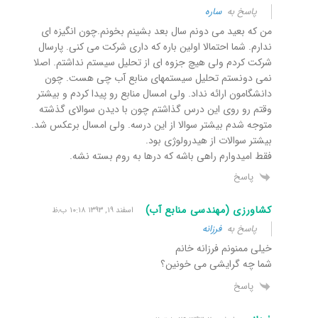
پاسخ به
ساره
من که بعید می دونم سال بعد بشینم بخونم.چون انگیزه ای
ندارم. شما احتمالا اولین باره که داری شرکت می کنی. پارسال
شرکت کردم ولی هیچ جزوه ای از تحلیل سیستم نداشتم. اصلا
نمی دونستم تحلیل سیستمهای منابع آب چی هست. چون
دانشگامون ارائه نداد. ولی امسال منابع رو پیدا کردم و بیشتر
وقتم رو روی این درس گذاشتم چون با دیدن سوالای گذشته
متوجه شدم بیشتر سوالا از این درسه. ولی امسال برعکس شد.
بیشتر سوالات از هیدرولوژی بود.
فقط امیدوارم راهی باشه که درها به روم بسته نشه.
پاسخ
کشاورزی (مهندسی منابع آب)
اسفند ۱۹, ۱۳۹۳ ۱۰:۱۸ ب٫ظ
پاسخ به
فرزانه
خیلی ممنونم فرزانه خانم
شما چه گرایشی می خونین؟
پاسخ