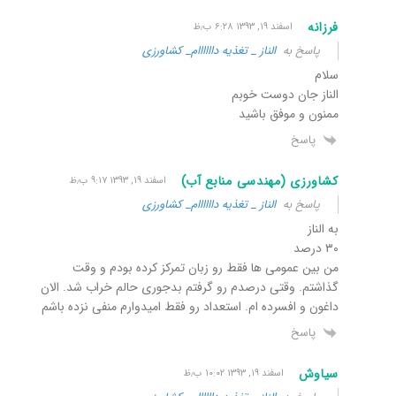
فرزانه
اسفند ۱۹, ۱۳۹۳ ۶:۲۸ ب٫ظ
پاسخ به
الناز _ تغذیه داااااام_ کشاورزی
سلام
الناز جان دوست خوبم
ممنون و موفق باشید
پاسخ
کشاورزی (مهندسی منابع آب)
اسفند ۱۹, ۱۳۹۳ ۹:۱۷ ب٫ظ
پاسخ به
الناز _ تغذیه داااااام_ کشاورزی
به الناز
۳۰ درصد
من بین عمومی ها فقط رو زبان تمرکز کرده بودم و وقت
گذاشتم. وقتی درصدم رو گرفتم بدجوری حالم خراب شد. الان
داغون و افسرده ام. استعداد رو فقط امیدوارم منفی نزده باشم
پاسخ
سیاوش
اسفند ۱۹, ۱۳۹۳ ۱۰:۰۲ ب٫ظ