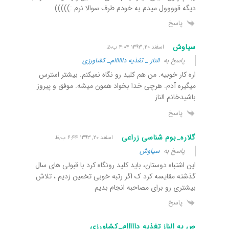
دیگه قوووول میدم به خودم طرف سوالا نرم :)))))
پاسخ
سیاوش
اسفند ۲۰, ۱۳۹۳ ۴:۰۴ ب٫ظ
پاسخ به
الناز _ تغذیه داااااام_ کشاورزی
اره کار خوبیه. من هم کلید رو نگاه نمیکنم. بیشتر استرس
میگیره آدم. هرچی خدا بخواد همون میشه. موفق و پیروز
باشیدخانم الناز
پاسخ
گلاره_بوم شناسی زراعی
اسفند ۲۰, ۱۳۹۳ ۶:۴۴ ب٫ظ
پاسخ به
سیاوش
این اشتباه دوستان، باید کلید رونگاه کرد با قبولی های سال
گذشته مقایسه کرد ک اگر رتبه خوبی تخمین زدیم ، تلاش
بیشتری رو برای مصاحبه انجام بدیم
پاسخ
ص به الناز تغذیه دااااام_کشاورزی