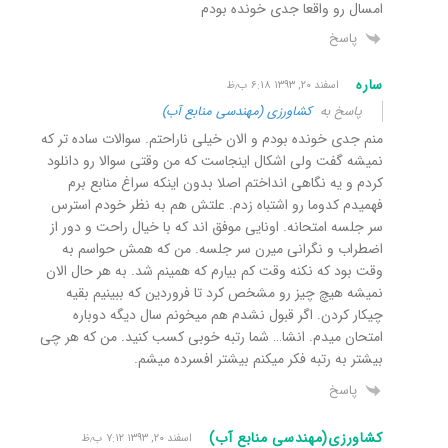
امسال رو واقعا جدی خونده بودم
پاسخ
ساره
اسفند ۲۰, ۱۳۹۳ ۶:۱۸ ب٫ظ
پاسخ به
کشاورزی (مهندسی منابع آب)
منم جدی خونده بودم و الان خیلی ناراحتم. سوالات ساده تر که
نمیشه گفت ولی اشکال اینجاست که من وقتی سوالا رو دانلود
کردم و یه نگاهی انداختم اصلا بدون اینکه سراغ منابع برم
فهمیدم کدوما رو اشتباه زدم. علتش هم به نظر خودم استرس
سر جلسه امتحانه. اونایی موفق اند که با خیال راحت و دور از
اضطراب و نگرانی میرن سر جلسه. من که همش حواسم به
وقت بود که نکنه وقت کم بیارم که همینم شد. به هر حال الان
نمیشه هیچ چیز رو مشخص کرد تا فروردین که ببینیم بقیه
چیکار کردن. اگر قبول نشدم هم میخونم سال دیگه دوباره
امتحان میدم. انشا… شما رتبه خوبی کسب کنید. من که هر چی
بیشتر به رتبه فکر میکنم بیشتر افسرده میشم.
پاسخ
کشاورزی(مهندسی منابع آب)
اسفند ۲۰, ۱۳۹۳ ۷:۱۲ ب٫ظ