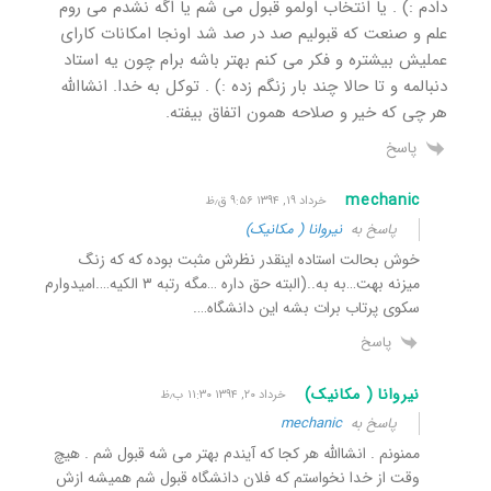
دادم :) . یا انتخاب اولمو قبول می شم یا اگه نشدم می روم
علم و صنعت که قبولیم صد در صد شد اونجا امکانات کارای
عملیش بیشتره و فکر می کنم بهتر باشه برام چون یه استاد
دنبالمه و تا حالا چند بار زنگم زده :) . توکل به خدا. انشاالله
هر چی که خیر و صلاحه همون اتفاق بیفته.
پاسخ
mechanic
خرداد ۱۹, ۱۳۹۴ ۹:۵۶ ق٫ظ
پاسخ به
نیروانا ( مکانیک)
خوش بحالت استاده اینقدر نظرش مثبت بوده که که زنگ
میزنه بهت…به به..(البته حق داره …مگه رتبه ۳ الکیه….امیدوارم
سکوی پرتاب برات بشه این دانشگاه….
پاسخ
نیروانا ( مکانیک)
خرداد ۲۰, ۱۳۹۴ ۱۱:۳۰ ب٫ظ
پاسخ به
mechanic
ممنونم . انشاالله هر کجا که آیندم بهتر می شه قبول شم . هیچ
وقت از خدا نخواستم که فلان دانشگاه قبول شم همیشه ازش