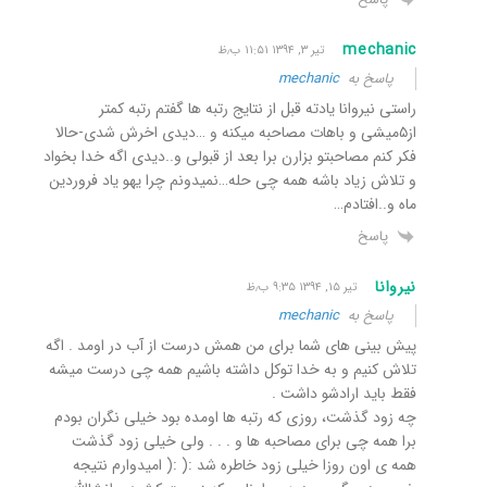
mechanic
تیر ۳, ۱۳۹۴ ۱۱:۵۱ ب٫ظ
پاسخ به
mechanic
راستی نیروانا یادته قبل از نتایج رتبه ها گفتم رتبه کمتر
از۵میشی و باهات مصاحبه میکنه و …دیدی اخرش شدی-حالا
فکر کنم مصاحبتو بزارن برا بعد از قبولی و..دیدی اگه خدا بخواد
و تلاش زیاد باشه همه چی حله…نمیدونم چرا یهو یاد فروردین
ماه و..افتادم…
پاسخ
نیروانا
تیر ۱۵, ۱۳۹۴ ۹:۳۵ ب٫ظ
پاسخ به
mechanic
پیش بینی های شما برای من همش درست از آب در اومد . اگه
تلاش کنیم و به خدا توکل داشته باشیم همه چی درست میشه
فقط باید ارادشو داشت .
چه زود گذشت، روزی که رتبه ها اومده بود خیلی نگران بودم
برا همه چی برای مصاحبه ها و . . . ولی خیلی زود گذشت
همه ی اون روزا خیلی زود خاطره شد :( :( امیدوارم نتیجه