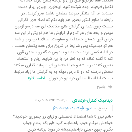
میدید. شما کاراتونو طبق روال و برنامه پیش ببرید حالا اگه
تکمیل ظرفیتم اومد شرکت کنید. اینطوری چیزی رو از دست
نمیدید اما اگه منتظر بمونید مطمئن باشید ضرر کردید. در
رابطه با منابع کنکور بعدی هم باید بگم که اصلا جای نگرانی
نیست چون همه ی گرایش های مکانیک این سه درسو آزمون
میدن و بچه های هر کدوم از گرایش ها هم تو یکی از این سه
درس قوی هستن جامداتیا تو مقاومت. سیالاتیا تو ترمو و شما
هم تو دینامیک پس شرایط در شروع برای همه یکسان هست .
در ادامه کسی برندست که دو تا درس دیگه رو تا حدی قوی
کنه نا گفته نماند که به نظر من با این شرایط زبان و استعداد
تعیین کننده تر میشه و خیلیا حتما روش سرمایه گذاری میکنند
بعدش درسته که دو تا درس دیگه به به گرایش ما زیاد مرتبط
نیست اما انصافا ما ابن درسارو در دوران
…
ادامه نظر»
پاسخ
دینامیک کنترل-ارتعاش
مرداد ۲۹, ۱۳۹۴ ۹:۱۵ ب٫ظ
پاسخ به
نیروانا(مکانیک -ارتعاشات)
خانم نیروانا شما استعداد تحصیلی و زبان رو چطوری خوندید؟
خواهش میکنم خوب راهنماییم کنید طوریکه بتونم جواب
بگیرم. چون خیلی ناراحتم.میشه در مورد برنامه درس