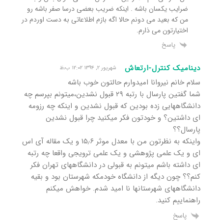
ضرایب یکسان باشه . اینکه ضریب بعضی درسا صفر باشه رو
من که بعید می دونم حالا اگه بازم اطلاعاتی به دست اوردم در
اختیارتون می ذارم.
پاسخ
دینامیک کنترل-ارتعاش
شهریور ۲, ۱۳۹۴ ۱۲:۰۲ ب٫ظ
سلام خانم نیروانا امیدوارم حالتون خوب باشه
شما گفتین پارسال با رتبه ۲۹ قبول نشدین،میتونم بپرسم چه
دانشگاههایی زده بودین که قبول نشدین و اینکه چه رزومه
ای داشتین؟ و خودتون فکر میکنید چرا قبول نشدین
پارسال؟؟
واینکه به نظرتون من با معدل موثر ۱۵٫۶ و یک مقاله آی اس
ای و یک علمی پژوهشی و یک علمی ترویجی واقعا چه رتبه
ای داشته باشم میتونم به قبولی در دانشگاههای تهران فکر
کنم؟؟ چون دیگه از دانشگاه خودمکه شهرستان بود و بقیه
دانشگاههای شهرستانها نا امید شدم. خواهش میکنم
راهنماییم کنید.
پاسخ