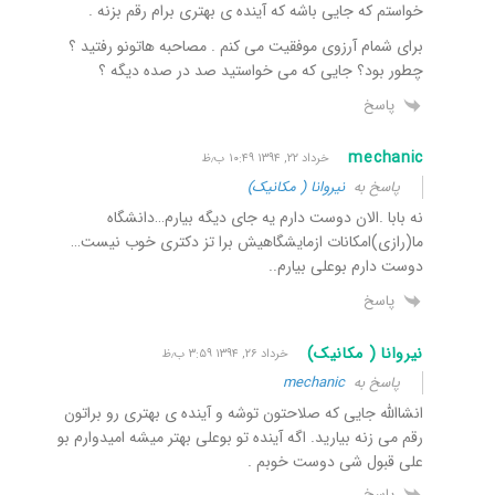
خواستم که جایی باشه که آینده ی بهتری برام رقم بزنه .
برای شمام آرزوی موفقیت می کنم . مصاحبه هاتونو رفتید ؟
چطور بود؟ جایی که می خواستید صد در صده دیگه ؟
پاسخ
mechanic
خرداد ۲۲, ۱۳۹۴ ۱۰:۴۹ ب٫ظ
پاسخ به
نیروانا ( مکانیک)
نه بابا .الان دوست دارم یه جای دیگه بیارم…دانشگاه
ما(رازی)امکانات ازمایشگاهیش برا تز دکتری خوب نیست…
دوست دارم بوعلی بیارم..
پاسخ
نیروانا ( مکانیک)
خرداد ۲۶, ۱۳۹۴ ۳:۵۹ ب٫ظ
پاسخ به
mechanic
انشاالله جایی که صلاحتون توشه و آینده ی بهتری رو براتون
رقم می زنه بیارید. اگه آینده تو بوعلی بهتر میشه امیدوارم بو
علی قبول شی دوست خوبم .
پاسخ