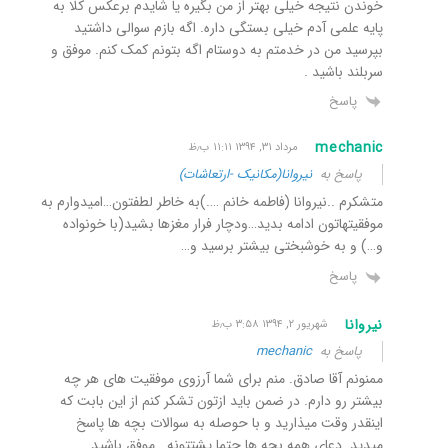
خوندن نتیجه خیلی بهتر از من بگیره یا شایدم برعکس کلا به
پایه علمی آدم خیلی بستگی داره. اگه بازم سوالی داشتید
بپرسید من در خدمتم به دوستام اگه بتونم کمک کنم. موفق و
سربلند باشید .
پاسخ
mechanic
مرداد ۳۱, ۱۳۹۴ ۱۱:۱۱ ب٫ظ
پاسخ به
نیروانا(مکانیک -ارتعاشات)
متشکرم ..نیروانا (فاطمه خانم ….)به خاطر لطفتون…امیدوارم به
موفقیتهاتون ادامه بدید…ودچار فرار مغزها بشید(با خونواده
و…) و به خوشبختی بیشتر برسید و…
پاسخ
نیروانا
شهریور ۲, ۱۳۹۴ ۳:۵۸ ب٫ظ
پاسخ به
mechanic
ممنونم آقا صادق. منم برای شما آرزوی موفقیت های هر چه
بیشتر رو دارم. در ضمن باید ازتون تشکر کنم از این بابت که
اینقدر وقت میذارید و با حوصله به سوالات بچه ها پاسخ
میدید. دعای همه بچه ها حتما پشتتونه . موفق باشید.