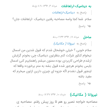
به دینامیک-ارتعاشات
مرداد ۳, ۱۳۹۴ ۸:۲۰ ق٫ظ
پاسخ به
دینامیک-ارتعاشات
سلام. شما کجا واسه مصاحبه رفتین دینامیک -ارتعاشات جان؟
پاسخ
ساحل
مرداد ۱۷, ۱۳۹۴ ۲:۳۳ ب٫ظ
پاسخ به
نیروانا ( مکانیک)
سلام خوبی.؟ خیلی خوشحال شدم که قبول شدین.من امسال
نیخوام کنکور شرکت کنم.بنظرتون دینامیک چی بخونم گرایش
ارشدم طراحی کاربردی بوده.ممنون میشم راهنماییم کنی امسال
بایس بخونم هرجور شده قبول بشه به منم برخورده واقعا که
اینجور قبول نشدم.اگه جزوه ای چیزی دارین ازتون میخرم که
مفید باشه
پاسخ
نیروانا ( مکانیک)
خرداد ۱۰, ۱۳۹۴ ۱۲:۳۷ ب٫ظ
مصاحبه خواجه نصیر رو هم ۵ روز پیش رفتم. مصاحبه ی