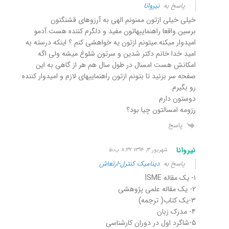
پاسخ به
نیروانا
خیلی خیلی ازتون ممنونم الهی به آرزوهای قشنگتون
برسین.واقعا راهنماییهاتون مفید و دلگرم کننده هست.آدمو
امیدوار میکنه.میتونم ازتون یه خواهشی کنم ؟ اینکه درسته به
امید خدا خانم دکتر شدین و سرتون شلوغ میشه ولی اگه
امکانش هست امسال در طول سال هم هر از گاهی به این
صفحه سر بزنید تا بتونم ازتون راهنماییهای لازم و امیدوار کننده
رو بگیرم.
دوستون دارم
رزومه امسالتون چیا بود؟
پاسخ
نیروانا
شهریور ۳, ۱۳۹۴ ۸:۳۲ ب٫ظ
پاسخ به
دینامیک کنترل-ارتعاش
۱- یک مقاله ISME
۲- یک مقاله علمی پژوهشی
۳-یک کتاب( ترجمه)
۴- مدرک زبان
۵-شاگرد اول در دوران کارشناسی