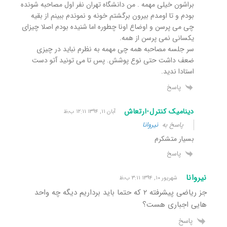
براشون خیلی مهمه . من دانشگاه تهران نفر اول مصاحبه شونده
بودم و تا اومدم بیرون برگشتم خونه و نموندم ببینم از بقیه
چی می پرسن و اوضاع اونا چطوره اما شنیده بودم اصلا چیزای
یکسانی نمی پرسن از همه.
سر جلسه مصاحبه همه چی مهمه به نظرم نباید در چیزی
ضعف داشت حتی نوع پوشش. پس تا می تونید آتو دست
استادا ندید.
پاسخ
دینامیک کنترل-ارتعاش
آبان ۱۱, ۱۳۹۴ ۱۲:۱۱ ب٫ظ
پاسخ به
نیروانا
بسیار متشکرم
پاسخ
نیروانا
شهریور ۱۰, ۱۳۹۴ ۳:۱۱ ب٫ظ
جز ریاضی پیشرفته ۲ که حتما باید برداریم دیگه چه واحد
هایی اجباری هست؟
پاسخ