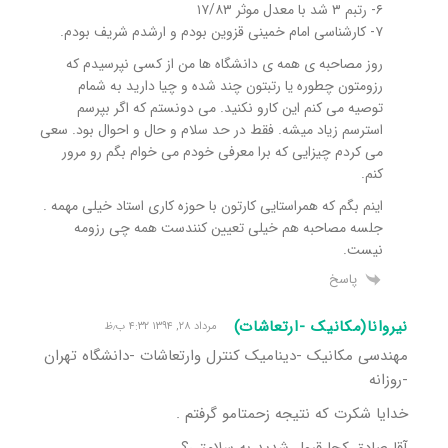
۶- رتبم ۳ شد با معدل موثر ۱۷/۸۳
۷- کارشناسی امام خمینی قزوین بودم و ارشدم شریف بودم.
روز مصاحبه ی همه ی دانشگاه ها من از کسی نپرسیدم که
رزومتون چطوره یا رتبتون چند شده و چیا دارید به شمام
توصیه می کنم این کارو نکنید. می دونستم که اگر بپرسم
استرسم زیاد میشه. فقط در حد سلام و حال و احوال بود. سعی
می کردم چیزایی که برا معرفی خودم می خوام بگم رو مرور
کنم.
اینم بگم که همراستایی کارتون با حوزه کاری استاد خیلی مهمه .
جلسه مصاحبه هم خیلی تعیین کنندست همه چی رزومه
نیست.
پاسخ
نیروانا(مکانیک -ارتعاشات)
مرداد ۲۸, ۱۳۹۴ ۴:۳۲ ب٫ظ
مهندسی مکانیک -دینامیک کنترل وارتعاشات -دانشگاه تهران
-روزانه
خدایا شکرت که نتیجه زحمتامو گرفتم .
آقا صادق کجا قبول شدید به سلامتی؟