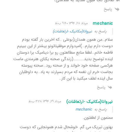
پاسخ
mechanic
مرداد ۲۸, ۱۳۹۴ ۹:۴۰ ب٫ظ
پاسخ به
نیروانا(مکانیک -ارتعاشات)
سلام…من همون همدان(بوعلی ..که اخرین بار گفته بودم
دوست دارم بیارم…)امیدوارم موفقیتاتونو بیشتر از این ببینیم
فاطمه خانم…لطفا منابع مطالعتون رو برا دینامیک برا دوستان
اینده توضیح بدید…………(زندگی صحنه یکتای هنرمندی ماست
هرکسی صفحه خود خواند و از صحنه رود…صحنه پیوسته
بجاست خرم ان نغمه که مردم بسپارند به یاد…به داوطلبان
سال اینده لطف میکنید با این کار..
پاسخ
نیروانا(مکانیک -ارتعاشات)
مرداد ۲۹, ۱۳۹۴ ۳:۲۸ ب٫ظ
پاسخ به
mechanic
ممنمون از لطفتون.
بهتون تبریک می گم. خوشحال شدم همونجایی که دوست