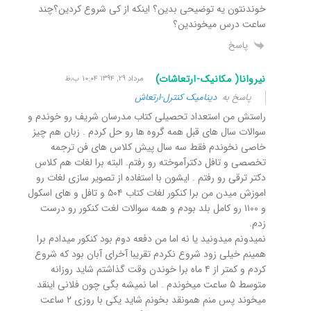
خوندنتون یه توضیحی بدین؟ اینکه از کی شروع کردین؟چند
ساعت درس میخوندین؟
پاسخ
نیروانا( مکانیک-ارتعاشات)
مرداد ۲۹, ۱۳۹۴ ۱۰:۰۴ ب٫ظ
پاسخ به
دینامیک کنترل-ارتعاش
راستش من استعداد تحصیلی کتاب مدرسان شریف رو خوندم و
سوالات سال های قبل همه گروه ها رو حل کردم . زبان هم چیز
خاصی نخوندم فقط سه سال پیش کلاس های فن ترجمه
تخصصی و تافل دکترآموخته رو رفتم. البته برا لغات هم کلاس
دکتر ترقی رو رفتم . ایشون با استفاده از تصویر سازی لغات رو
اموزش میدن من برا کنکور لغات کتاب ۵٠۴ و تافل و های اسکول
و ١١٠٠ رو کامل بلد بودم و همه سوالات لغت کنکور رو درست
زدم.
نمیدونم میدونید یا نه اما من دفعه دوم بود کنکور میدادم برا
همینم خیلی زود شروع نکردم تقریبا آخرای آبان بود که شروع
کردم و کمتر از ۴ ماه برا خوندن وقت گذاشتم شاید روزانه
متوسط ۵ ساعت میخوندم . اما نمیشه بگی چون فلانی اینقد
میخوند پس منم همونقد بخونم شاید یکی با روزی ٢ ساعت