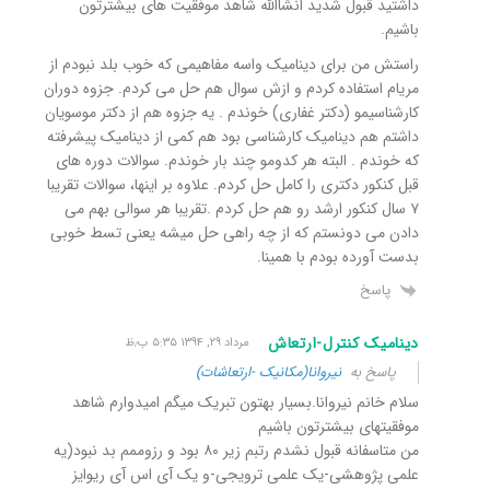
داشتید قبول شدید انشاالله شاهد موفقیت های بیشترتون
باشیم.
راستش من برای دینامیک واسه مفاهیمی که خوب بلد نبودم از
مریام استفاده کردم و ازش سوال هم حل می کردم. جزوه دوران
کارشناسیمو (دکتر غفاری) خوندم . یه جزوه هم از دکتر موسویان
داشتم هم دینامیک کارشناسی بود هم کمی از دینامیک پیشرفته
که خوندم . البته هر کدومو چند بار خوندم. سوالات دوره های
قبل کنکور دکتری را کامل حل کردم. علاوه بر اینها، سوالات تقریبا
۷ سال کنکور ارشد رو هم حل کردم .تقریبا هر سوالی بهم می
دادن می دونستم که از چه راهی حل میشه یعنی تسط خوبی
بدست آورده بودم با همینا.
پاسخ
دینامیک کنترل-ارتعاش
مرداد ۲۹, ۱۳۹۴ ۵:۳۵ ب٫ظ
پاسخ به
نیروانا(مکانیک -ارتعاشات)
سلام خانم نیروانا.بسیار بهتون تبریک میگم امیدوارم شاهد
موفقیتهای بیشترتون باشیم
من متاسفانه قبول نشدم رتبم زیر ۸۰ بود و رزوممم بد نبود(یه
علمی پژوهشی-یک علمی ترویجی-و یک آی اس آی ریوایز