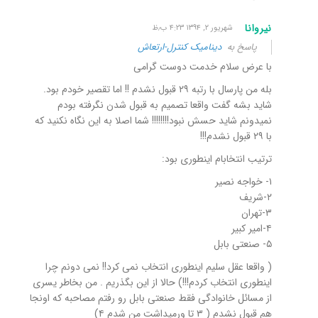
نیروانا
شهریور ۲, ۱۳۹۴ ۴:۲۳ ب٫ظ
پاسخ به
دینامیک کنترل-ارتعاش
با عرض سلام خدمت دوست گرامی
بله من پارسال با رتبه ۲۹ قبول نشدم !! اما تقصیر خودم بود.
شاید بشه گفت واقعا تصمیم به قبول شدن نگرفته بودم
نمیدونم شاید حسش نبود!!!!!!!! شما اصلا به این نگاه نکنید که
با ۲۹ قبول نشدم!!!
ترتیب انتخابام اینطوری بود:
۱- خواجه نصیر
۲-شریف
۳-تهران
۴-امیر کبیر
۵- صنعتی بابل
( واقعا عقل سلیم اینطوری انتخاب نمی کرد!! نمی دونم چرا
اینطوری انتخاب کردم!!!) حالا از این بگذریم . من بخاطر یسری
از مسائل خانوادگی فقط صنعتی بابل رو رفتم مصاحبه که اونجا
هم قبول نشدم ( ۳ تا ورمیداشت من شدم ۴)