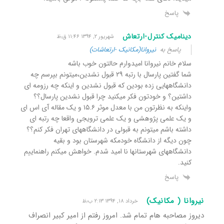
پاسخ
دینامیک کنترل-ارتعاش
شهریور ۲, ۱۳۹۴ ۱۱:۴۶ ق٫ظ
پاسخ به
نیروانا(مکانیک -ارتعاشات)
سلام خانم نیروانا امیدوارم حالتون خوب باشه
شما گفتین پارسال با رتبه ۲۹ قبول نشدین،میتونم بپرسم چه
دانشگاههایی زده بودین که قبول نشدین و اینکه چه رزومه ای
داشتین؟ و خودتون فکر میکنید چرا قبول نشدین پارسال؟؟
واینکه به نظرتون من با معدل موثر ۱۵.۶ و یک مقاله آی اس ای
و یک علمی پژوهشی و یک علمی ترویجی واقعا چه رتبه ای
داشته باشم میتونم به قبولی در دانشگاههای تهران فکر کنم؟؟
چون دیگه از دانشگاه خودمکه شهرستان بود و بقیه
دانشگاههای شهرستانها نا امید شدم. خواهش میکنم راهنماییم
کنید.
پاسخ
نیروانا ( مکانیک)
خرداد ۱۸, ۱۳۹۴ ۲:۱۳ ب٫ظ
دیروز مصاحبه هام تمام شد. امروز رفتم از امیر کبیر انصراف