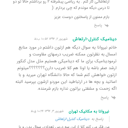
ارتعاشاتی کار کنم . یه ریاضی پیشرفته ۲ رو برداشتم حالا تو دو
تا درس دیگه موندم که چی بردارم :(
بازم ممنون از پاسختون دوست عزیز
پاسخ
دینامیک کنترل-ارتعاش
شهریور ۲, ۱۳۹۴ ۱۰:۵۲ ب٫ظ
خانم نیروانا یه سوال دیگه هم ازتون داشتم در مورد منابع
امسال.به نظرتون ممکنه ضریب درسهای مقاومت و
ترمودینامیک برای ما که دینامیکی هستیم مثل مدل کنکور
ارشد صفر باشه یا اونا هم کلا ضریب دارن؟؟؟؟؟؟؟میتونم
ازتون خواهش کنم شما که حالا دانشگاه تهران میرید و با
اساتید و بچه ها در ارتباطید این موردو ازشون بپرسید البته
اگه زحمت و مشقتی براتون نداره بازم شرمنده.
پاسخ
نیروانا به مکانیک تهران
شهریور ۳, ۱۳۹۴ ۱۰:۲۴ ق٫ظ
پاسخ به
دینامیک کنترل-ارتعاش
من فکر می کنم کلا از این سه درس تعدادی سوال بدن و با