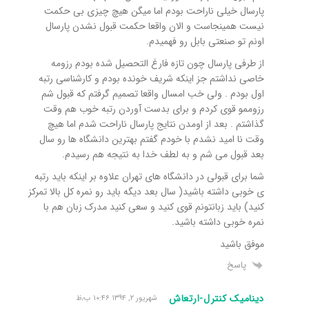
پارسال خیلی ناراحت بودم اما میگن هیچ چیزی بی حکمت
نیست همینجاست و الان واقعا حکمت قبول نشدن پارسال
اونم تو صنعتی بابل رو فهمیدم.
از طرفی پارسال چون تازه فارغ التحصیل شده بودم رزومه
خاصی نداشتم جز اینکه شریف خونده بودم و کارشناسی رتبه
اول بودم . ولی خب امسال واقعا تصمیم گرفتم که قبول شم
رزوممو قوی کردم و برای بدست آوردن رتبه خوب هم وقت
گذاشتم . بعد از اومدن نتایج پارسال ناراحت شدم اما هیچ
وقت نا امید نشدم با خودم گفتم بهترین دانشگاه ها رو سال
بعد قبول می شم و به لطف خدا به نتیجه هم رسیدم.
شما برای قبولی در دانشگاه های تهران علاوه بر اینکه باید رتبه
ی خوبی داشته باشید( سال بعد دیگه باید رو نمره کل بالا تمرکز
کنید) باید زبانتونم قوی کنید و سعی کنید مدرک زبان هم با
نمره خوبی داشته باشید.
موفق باشید
پاسخ
دینامیک کنترل-ارتعاش
شهریور ۲, ۱۳۹۴ ۱۰:۴۶ ب٫ظ