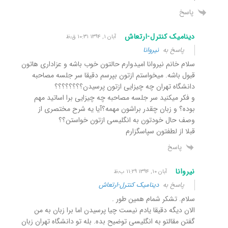
پاسخ
دینامیک کنترل-ارتعاش
آبان ۱, ۱۳۹۴ ۱۰:۳۱ ق٫ظ
پاسخ به
نیروانا
سلام خانم نیروانا امیدوارم حالتون خوب باشه و عزاداری هاتون
قبول باشه. میخواستم ازتون بپرسم دقیقا سر جلسه مصاحبه
دانشگاه تهران چه چیزایی ازتون پرسیدن؟؟؟؟؟؟؟؟
و فکر میکنید سر جلسه مصاحبه چه چیزایی برا اساتید مهم
بوده؟ و زبان چقدر براشون مهمه؟آیا یه شرح مختصری از
وصف حال خودتون به انگلیسی ازتون خواستن؟؟
قبلا از لطفتون سپاسگزارم
پاسخ
نیروانا
آبان ۱۰, ۱۳۹۴ ۱۱:۲۹ ب٫ظ
پاسخ به
دینامیک کنترل-ارتعاش
سلام. تشکر شمام همین طور .
الان دیگه دقیقا یادم نیست چیا پرسیدن اما برا زبان به من
گفتن مقالتو به انگلیسی توضیح بده. بله تو دانشگاه تهران زبان