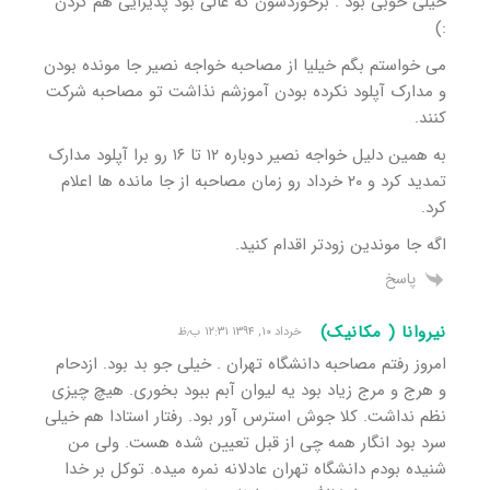
خیلی خوبی بود . برخوردشون که عالی بود پذیرایی هم کردن
:)
می خواستم بگم خیلیا از مصاحبه خواجه نصیر جا مونده بودن
و مدارک آپلود نکرده بودن آموزشم نذاشت تو مصاحبه شرکت
کنند.
به همین دلیل خواجه نصیر دوباره ۱۲ تا ۱۶ رو برا آپلود مدارک
تمدید کرد و ۲۰ خرداد رو زمان مصاحبه از جا مانده ها اعلام
کرد.
اگه جا موندین زودتر اقدام کنید.
پاسخ
نیروانا ( مکانیک)
خرداد ۱۰, ۱۳۹۴ ۱۲:۳۱ ب٫ظ
امروز رفتم مصاحبه دانشگاه تهران . خیلی جو بد بود. ازدحام
و هرج و مرج زیاد بود یه لیوان آبم ببود بخوری. هیچ چیزی
نظم نداشت. کلا جوش استرس آور بود. رفتار استادا هم خیلی
سرد بود انگار همه چی از قبل تعیین شده هست. ولی من
شنیده بودم دانشگاه تهران عادلانه نمره میده. توکل بر خدا