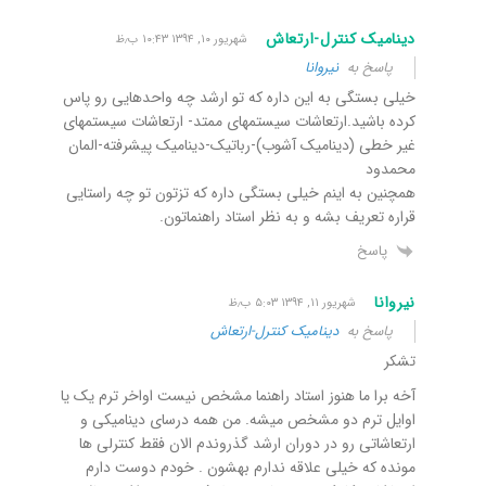
دینامیک کنترل-ارتعاش
شهریور ۱۰, ۱۳۹۴ ۱۰:۴۳ ب٫ظ
پاسخ به
نیروانا
خیلی بستگی به این داره که تو ارشد چه واحدهایی رو پاس
کرده باشید.ارتعاشات سیستمهای ممتد- ارتعاشات سیستمهای
غیر خطی (دینامیک آشوب)-رباتیک-دینامیک پیشرفته-المان
محمدود
همچنین به اینم خیلی بستگی داره که تزتون تو چه راستایی
قراره تعریف بشه و به نظر استاد راهنماتون.
پاسخ
نیروانا
شهریور ۱۱, ۱۳۹۴ ۵:۰۳ ب٫ظ
پاسخ به
دینامیک کنترل-ارتعاش
تشکر
آخه برا ما هنوز استاد راهنما مشخص نیست اواخر ترم یک یا
اوایل ترم دو مشخص میشه. من همه درسای دینامیکی و
ارتعاشاتی رو در دوران ارشد گذروندم الان فقط کنترلی ها
مونده که خیلی علاقه ندارم بهشون . خودم دوست دارم