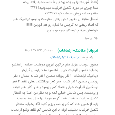
)فقط شهرستانها رو زده بودم و ۵ تا مصاحبه رفته بودم….
شما چیزی در مورد تکمیل ظرفیت میدونید؟؟؟؟؟
چقدر میشه روش حساب کرد؟؟؟؟؟؟؟
امسال منابع رو تغییر دادن یعنی مقاومت و ترمو دینامیک هم
که اصلا ربطی به گرایش ما نداره رو هم آوردن!!!!!!!!!!
خواهش میکنم دوستان جوابمو بدین
پاسخ
نیروانا( مکانیک-ارتعاشات)
مرداد ۲۹, ۱۳۹۴ ۶:۲۷ ب٫ظ
پاسخ به
دینامیک کنترل-ارتعاش
ممنون دوست عزیز. منم براتون آرزوی موفقیت میکنم. راستشو
بخواید تکمیل ظرفیت خیلی شانسیه مثلا پارسال گرایش
دینامیک ارتعاشات: ١ نفر روزانه سمنان ١ نفر شبانه سمنان ١ نفر
پردیس سمنان ١ نفر شبانه امیر کبیر برداشتند. یعنی فقط ۴ نفر.
تو تکمیل ظرفیت خیلی تعداد کمی برمیدارند و اکثرا هم شبانه
و پردیسه. پس شانش خیلی کمه و به نظر من اصلا به انتظار
تکمیل ظرفیت نباشید. شما اگر میخواید برا سال بعد بخونید
باید از همین حالا کم کم برنامه ریزی کنید اگه بخواید منتظر
تکمیل ظرفیت بشینید اونم با این شانس کم فقط وقتو از دست