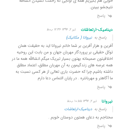
خوبی هم بگیریم همه ی اونایی که زحمت کشیدن انشاالله
نتیجشو ببینن.
پاسخ
دینامیک-ارتعاشات
تیر ۲, ۱۳۹۴ ۱۲:۳۶ ب٫ظ
پاسخ به
نیروانا ( مکانیک)
آفرین و هزار آفرین بر شما خانم نیروانا اید به حقیقت همان
توکل حقیقی بر پروردگار مهربان جهان و من بابت این روحیه
اخلاقیتون صمیمانه بهتون بسیار تبریک میگم.انشاالله همه ما در
همه عرصه های زندگیمون به آن مهربان مطلق، اعتماد مطلق
داشته باشیم.چرا که حضرت باری تعالی از هر کسی نسبت به
ما آگاهتر و مهربانتره . در پایان التماس دعا دارم
پاسخ
نیروانا
تیر ۲, ۱۳۹۴ ۱۰:۵۵ ب٫ظ
پاسخ به
دینامیک-ارتعاشات
محتاجم به دعای همتون دوستان خوبم .
پاسخ