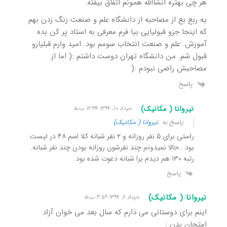
هر چی بهتره انشاالله همونم اتفاق بیفته.
یه ربع بع از مصاحبه از دانشگاه علم و صنعت زنگ زدن بهم
که اینجا جزو قبولیایی بیا فرم معرفی به استاد پر کن بده
آموزش. علم و صنعت انتخاب سومم بود. امید وارم قبلیارو
قبول شم. من دانشگاه تهران دوست داشتم :( اما از
مصاحبش راضی نبودم :(
پاسخ
نیروانا ( مکانیک)
خرداد ۱۰, ۱۳۹۴ ۱۲:۳۴ ب٫ظ
پاسخ به
نیروانا ( مکانیک)
راستی برای ۵ نفر روزانه و ۲ نفر شبانه کلا اسم ۴۸ در لیست
بود . حالا نمیدونم چند نفرشون روزانه بودن چند نفر شبانه.
رتبه ۱۳۰ هم دیدم برا شبانه دعوت شده بود.
پاسخ
نیروانا ( مکانیک)
خرداد ۶, ۱۳۹۴ ۳:۵۹ ب٫ظ
اینم برای دوستانی می ذارم که سال بعد می خوان آزاد
امتحان بدن :