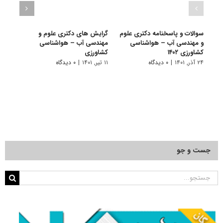
سوالات و پاسخنامه دکتری علوم
گرایش های دکتری ﻋﻠﻮم و
دانلو
و مهندسی آب – هواشناسی
ﻣﻬﻨﺪسی آب – ﻫﻮاﺷﻨﺎسی
دکتر
کشاورزی ۱۴۰۲
ﻛﺸﺎورزی
هواشن
۲۴ آذر, ۱۴۰۱
|
۰ دیدگاه
۱۱ تیر, ۱۴۰۱
|
۰ دیدگاه
۲۸ آبان, ۱۴۰۰
جست و جو
جستجو
برای: