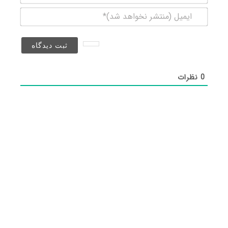
ایمیل
(منتشر
نخواهد
شد)*
0
نظرات