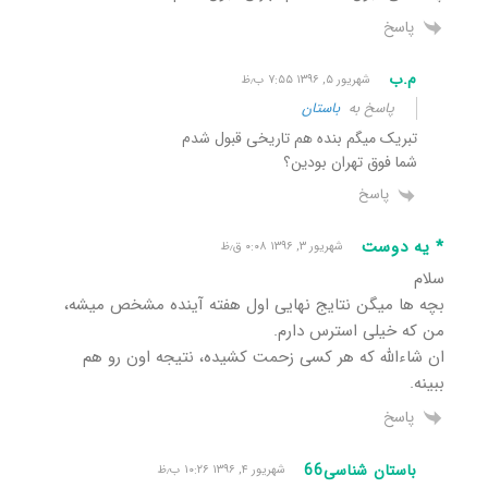
پاسخ
م.ب
شهریور ۵, ۱۳۹۶ ۷:۵۵ ب٫ظ
پاسخ به
باستان
تبریک میگم بنده هم تاریخی قبول شدم
شما فوق تهران بودین؟
پاسخ
* یه دوست
شهریور ۳, ۱۳۹۶ ۰:۰۸ ق٫ظ
سلام
بچه ها میگن نتایج نهایی اول هفته آینده مشخص میشه،
من که خیلی استرس دارم.
ان شاءالله که هر کسی زحمت کشیده، نتیجه اون رو هم
ببینه.
پاسخ
باستان شناسی66
شهریور ۴, ۱۳۹۶ ۱۰:۲۶ ب٫ظ