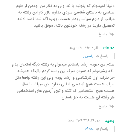
دقیقا نمیدونم که بتونید یا نه. ولی به نظر من اومدن از علوم
سیاسی به باستان شناسی سودی نداره، بازار کار این رشته به
مراتب از علوم سیاسی بدتر هست، بهتره اگه شما قصد ادامه
تحصیل دارید در رشته خودتون باشه. موفق باشید
پاسخ
elnaz
آذر ۸, ۱۳۹۶ ۱۱:۲۰ ق٫ظ
پاسخ به
یاسین
سلام من خودم ارشد باستانم میخوام یه رشته دیگه امتحان بدم
انقد پشیمونم که عمرمو صرف این رشته کردم بااینکه همیشه
جز نفرات اول کارشناسی و ارشد بودم ولی این رشته واقعا مثل
سراب هست هیچ آینده ی شغلی نداره الان میراث ۱۰ سال
هست هیچ استخدامی نداشته و توی آزمون های استخدامی
هر رشته ای هست به جز باستان
پاسخ
وحید
دی ۲۶, ۱۳۹۶ ۱۲:۰۴ ب٫ظ
پاسخ به
elnaz