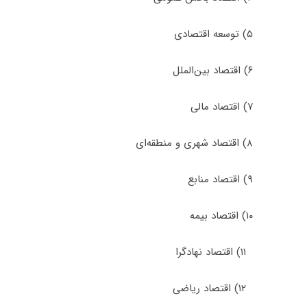
۵) ﺗﻮﺳﻌﻪ اﻗﺘﺼﺎدی
۶) اﻗﺘﺼﺎد ﺑﻴﻦاﻟﻤﻠﻞ
۷) اﻗﺘﺼﺎد ﻣﺎلی
۸) اﻗﺘﺼﺎد ﺷﻬﺮی و ﻣﻨﻄﻘﻪای
۹) اﻗﺘﺼﺎد ﻣﻨﺎﺑﻊ
۱۰) اﻗﺘﺼﺎد بیمه
۱۱) اقتصاد نهادگرا
۱۲) اقتصاد ریاضی