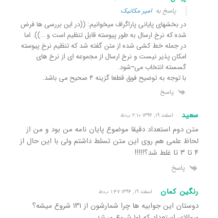
پاسخ به
امیر مکانیک
در بخشهای پایانی پاراگراف میخوانیم: ((در این بررسی ها فرض
شده که نرخ ارسال به طور پیوسته قابل تنظیم است و …)). اما
در جمله خط کشی شده از متن گفته شد که تنظیم نرخ پیوسته
امکان پذیر نیست و نرخ ارسال از مجموعه ای از نرخ های
گسسته انتخاب می¬شود.
با توجه به توضیح فوق قطعا گزینه ۴ صحیح می باشد.
پاسخ
سعید
اسفند ۱۹, ۱۳۹۴ ۲:۱۰ ب٫ظ
متن دوم استعداد دقیقا موضوع پایان نامه من بود و من از
لحاظ علمی هم روی این متن تسلط داشتم ولی با این حال از
۴ تا ۳ تا غلط شد؟!!!!!
پاسخ
رنگین کمان
اسفند ۱۹, ۱۳۹۴ ۱:۴۷ ب٫ظ
دوستان این جوابیه ها چرا شمارشون از ۱۳۱ شروع میشه؟
سوالای استعداد که ۱۰۱ شروع میشد…