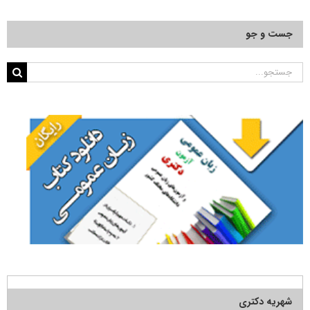
جست و جو
جستجو
برای:
شهریه دکتری