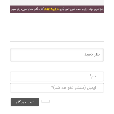
نام*
ایمیل
(منتشر
نخواهد
شد)*