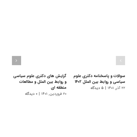
سوالات و پاسخنامه دکتری علوم
گرایش های دکتری ﻋﻠﻮم ﺳﻴﺎسی
دانلو
سیاسی و روابط بین الملل ۱۴۰۲
و رواﺑﻂ بین اﻟﻤﻠﻞ و مطالعات
دکتر
منطقه ای
بین‌الم
۲۲ آذر, ۱۴۰۱
|
۵ دیدگاه
۲۰ فروردین, ۱۴۰۱
|
۰ دیدگاه
۱۹ آبان, ۱۴۰۰