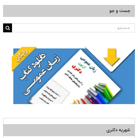
جست و جو
جستجو
برای:
شهریه دکتری