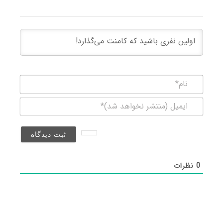
نام*
ایمیل
(منتشر
نخواهد
شد)*
0
نظرات