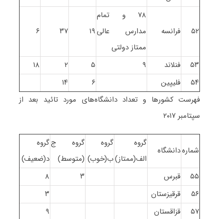
۷۸ و تمام
۵۲
فرانسه
مدارس عالی
۱۹
۳۷
۶
ممتاز دولتی
۵۳
فنلاند
۹
۵
۲
۱۸
۵۴
فلیپین
۶
۱۴
فهرست کشورها و تعداد دانشگاه‌های مورد تائید بعد از
سپتامبر ۲۰۱۷
گروه
گروه
گروه ج
گروه
شماره
دانشگاه
الف(ممتاز)
ب(خوب)
(متوسط)
د(ضعیف)
۵۵
قبرس
۳
۸
۵۶
قرقیزستان
۳
۵۷
قزاقستان
۹