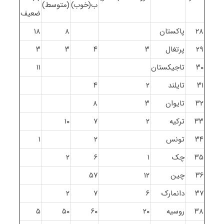
ب(خوب)
(متوسط)
ضعیف
۲۸
پاکستان
۸
۱۸
۲۹
پرتغال
۳
۴
۳
۳
۳۰
تاجیکستان
۱۱
۳۱
تایلند
۲
۴
۳۲
تایوان
۳
۸
۳۳
ترکیه
۲
۷
۱۰
۳۴
تونس
۲
۱
۳۵
چک
۱
۶
۲
۳۶
چین
۱۲
۵۷
۳۷
دانمارک
۶
۷
۲
۳۸
روسیه
۲۰
۶۰
۵۰
۵