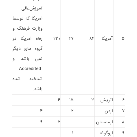
آموزش‌عالی‌
امریکا که ‌توسط‌
وزارت‌ فرهنگ‌ و
۵
آمریکا
۸۲
۴۷
۲۳۰
رفاه ‌امریکا در
گروه های دیگر
نمی باشد و
Accredited
شناخته شده
باشد.
۶
اتریش
۳
۱۵
۴
۷
اردن
۲
۴
۸
ارمنستان
۲
۹
۹
اروگوئه
۱