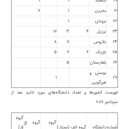
۲۰
ایسلند
۱
۱
۲۱
بحرین
۱
۷
۲۲
برونئی
۱
۲۳
برزیل
۴
۳
۱۷
۲۴
بلاروس
۱۱
۸
۲۵
بلژیک
۶
۹
۵
۲۶
بلغارستان
۵
بوسنی و
۱
۲۷
هرزگوین
فهرست کشورها و تعداد دانشگاه‌های مورد تائید بعد از
سپتامبر ۲۰۱۷
گروه
گروه
گروه ج
شماره
دانشگاه
گروه الف (ممتاز)
(د)