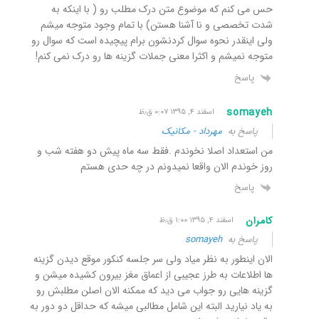
حس می کنم که موضوع متن درک مطلب رو ( با اینکه به
شدت تخصصی و نا آشنا هستن) با تمام وجود متوجه میشم
ولی اینقدر نحوه سوال کردنشون برام پیچیده است که سوال رو
متوجه نمیشم و اکثرا معنی جملات گزینه ها رو درک نمی کنم!
پاسخ
somayeh
اسفند ۴, ۱۳۹۵ ۰:۰۷ ق٫ظ
پاسخ به
مهرداد - مکانیک
من استعداد اصلا نخوندم .فقط سه ماه پیش دو هفته شب و
روز خوندم الان واقعا نمیدونم در چه حدی هستم
پاسخ
کامران
اسفند ۴, ۱۳۹۵ ۱:۰۰ ق٫ظ
پاسخ به
somayeh
الان اینطور به نظر میاد ولی سر جلسه کنکور موقع دیدن گزینه
ها اطلاعات به طرز عجیبی از اعماق مغز بیرون کشیده میشن و
گزینه هایی رو جواب می دید که ممکنه الان اصلن مطلبش رو
به یاد نیارید البته این شامل مطالبی میشه که حداقل دو دور به