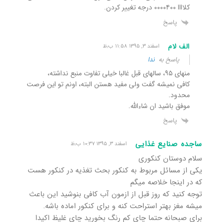
کلاااا ۰۰۰۰۴۰۰ درجه تغییر کردن.
پاسخ
الف لام
اسفند ۳, ۱۳۹۵ ۱۱:۵۸ ب٫ظ
پاسخ به
ندا
منهای ۹۵، سالهای قبل غالبا خیلی تفاوت منبع نداشته،
کافی نمیشه گفت ولی مفید هستن البته، اونم تو این فرصت
محدود.
موفق باشید ان شاءالله.
پاسخ
ساجده صنایع غذایی
اسفند ۳, ۱۳۹۵ ۱۰:۳۷ ب٫ظ
سلام دوستان کنکوری
یکی از مسائل مربوط به کنکور بحث تغذیه در کنکور هست
که در اینجا خلاصه میگم
توجه کنید که روز قبل از ازمون آب کافی بنوشید این باعث
میشه مغز بهتر استراحت کنه و برای کنکور اماده باشه.
برای صبحانه حتما چای کم رنگ بخورید چای غلیظ اکیدا