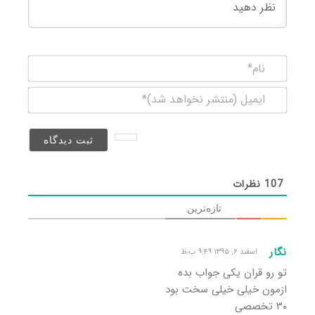
نام*
ایمیل
(منتشر
نخواهد
شد)*
107
نظرات
تازه‌ترین
نگار
اسفند ۶, ۱۳۹۵ ۹:۴۹ ب٫ظ
تو رو قران یکی جواب بده
ازمون خیلی خیلی سخت بود
٣٠ تخصصی