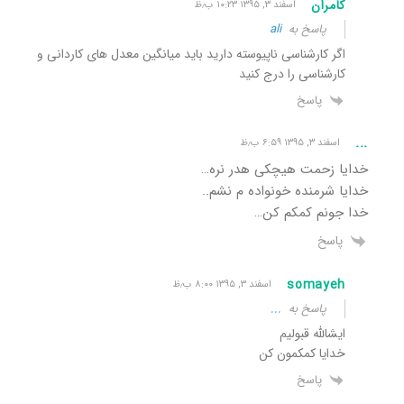
کامران
اسفند ۳, ۱۳۹۵ ۱۰:۲۳ ب٫ظ
پاسخ به
ali
اگر کارشناسی ناپیوسته دارید باید میانگین معدل های کاردانی و
کارشناسی را درج کنید
پاسخ
...
اسفند ۳, ۱۳۹۵ ۶:۵۹ ب٫ظ
خدایا زحمت هیچکی هدر نره…
خدایا شرمنده خونواده م نشم..
خدا جونم کمکم کن…
پاسخ
somayeh
اسفند ۳, ۱۳۹۵ ۸:۰۰ ب٫ظ
پاسخ به
...
ایشالله قبولیم
خدایا کمکمون کن
پاسخ