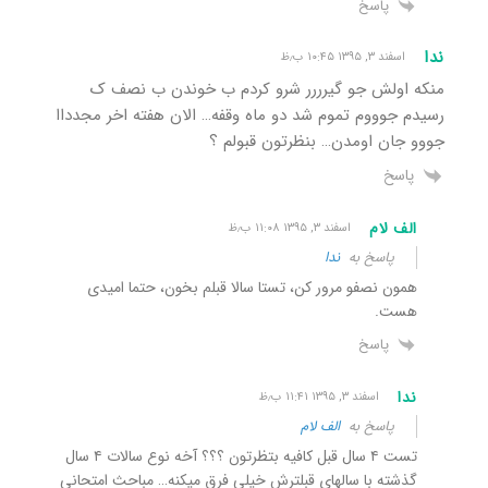
پاسخ
ندا
اسفند ۳, ۱۳۹۵ ۱۰:۴۵ ب٫ظ
منکه اولش جو گیرررر شرو کردم ب خوندن ب نصف ک
رسیدم جوووم تموم شد دو ماه وقفه… الان هفته اخر مجدداا
جووو جان اومدن… بنظرتون قبولم ؟
پاسخ
الف لام
اسفند ۳, ۱۳۹۵ ۱۱:۰۸ ب٫ظ
پاسخ به
ندا
همون نصفو مرور کن، تستا سالا قبلم بخون، حتما امیدی
هست.
پاسخ
ندا
اسفند ۳, ۱۳۹۵ ۱۱:۴۱ ب٫ظ
پاسخ به
الف لام
تست ۴ سال قبل کافیه بتظرتون ؟؟؟ آخه نوع سالات ۴ سال
گذشته با سالهای قبلترش خیلی فرق میکنه… مباحث امتحانی