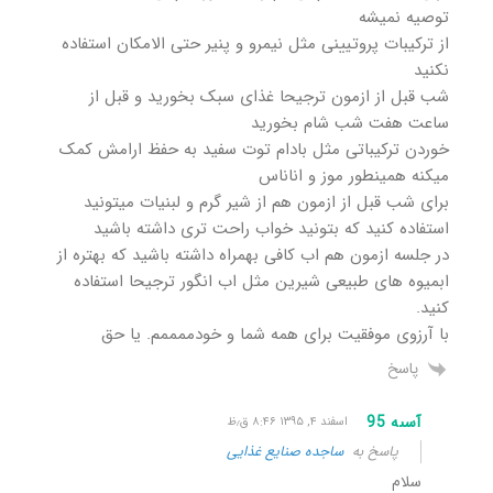
توصیه نمیشه
از ترکیبات پروتیینی مثل نیمرو و پنیر حتی الامکان استفاده
نکنید
شب قبل از ازمون ترجیحا غذای سبک بخورید و قبل از
ساعت هفت شب شام بخورید
خوردن ترکیباتی مثل بادام توت سفید به حفظ ارامش کمک
میکنه همینطور موز و اناناس
برای شب قبل از ازمون هم از شیر گرم و لبنیات میتونید
استفاده کنید که بتونید خواب راحت تری داشته باشید
در جلسه ازمون هم اب کافی بهمراه داشته باشید که بهتره از
ابمیوه های طبیعی شیرین مثل اب انگور ترجیحا استفاده
کنید.
با آرزوی موفقیت برای همه شما و خودممممم. یا حق
پاسخ
آسىه 95
اسفند ۴, ۱۳۹۵ ۸:۴۶ ق٫ظ
پاسخ به
ساجده صنایع غذایی
سلام