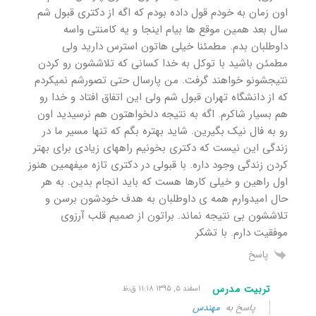
اون زمان به خودم قول داده بودم که اگه از دکتری قبول شم
سال بعد همین موقع ها بیام اینجا و یه کامنتی واسه
داوطلبان بدم. مطمئنا خیلی هاتون استرس دارید ولی
مطمئن باشید با توکل به خدا کسانی که تلاششون رو کردن
نتیجشونو خواهند گرفت. من پارسال حتی تصورشم نمیکردم
که از دانشگاه تهران قبول شم ولی این اتفاق افتاد و خدا رو
هم بسیار شاکرم. اگه به نتیجه دلخواهتون هم نرسیدید اون
رو به فال نیک بگیرین. شاید بهتره بگم که تنها مسیر ما در
زندگی این نیست که دکتری بخونیم راههای زیادی برای بهتر
کردن زندگی وجود داره. با قبولی در دکتری تازه میفهمین هنوز
اول راهین و خیلی کارها هست که باید انجام بدین. به هر
حال امیدوارم همه ی داوطلبان به هدف خودشون برسن و
تلاششون بی نتیجه نماند. براتون از صمیم قلب آرزوی
موفقیت دارم. با تشکر
پاسخ
تربیت مدرس
اسفند ۵, ۱۳۹۵ ۱۱:۱۸ ق٫ظ
پاسخ به
مهندس