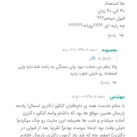
۵٠ استعداد
٣٠ الی ۴٠ زبان
قبول میشم؟؟؟
چه رتبه ای ؟؟؟؟روزانه؟؟؟؟؟؟
پاسخ
معصومه
اسفند ۷, ۱۳۹۵ ۱۲:۲۰ ب٫ظ
پاسخ به
نگار
والا بنظر من سخت نبود ولی بستگی به رشته شما داره ولی
استعداد رو خیلی خوب زدید
پاسخ
مهندس
اسفند ۵, ۱۳۹۵ ۱:۰۷ ق٫ظ
با سلام خدمت همه ی داوطلبان کنکور دکتری امسال! یادمه
پارسال همین موقع ها بود که داشتم واسه کنکور دکتری
آماده میشدم و شب ها همیشه این سایت رو چک میکردم!
خیلی وقت بود اینجا نیومده بودم( تقریبا بعد از قبولی در
دکتری) اسفند ماه که شد یاد آزمون دکتری پارسال افتادم.