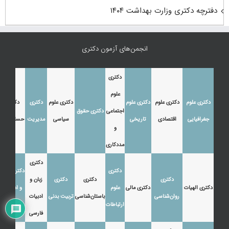
دفترچه دکتری وزارت بهداشت ۱۴۰۴
انجمن‌های آزمون دکتری
دکتری
علوم
دکتری علوم
دکتری علوم
دکتری علوم
دکتری علوم
دکتری
دکتری
اجتماعی
دکتری حقوق
جغرافیایی
اقتصادی
تاریخی
سیاسی
مدیریت
حسابداری
و
مددکاری
دکتری
دکتری
دکتری زبان
دکتری
دکتری
دکتری
زبان و
دکتری الهیات
دکتری مالی
علوم
و ادبیات
روان‌شناسی
باستان‌شناسی
تربیت بدنی
ادبیات
ارتباطات
عرب
فارسی