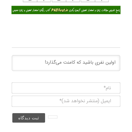
نام*
ایمیل
(منتشر
نخواهد
شد)*