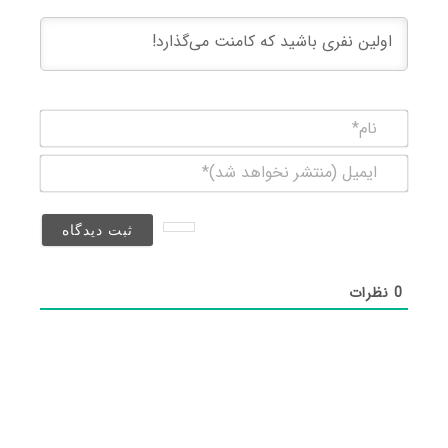
نام*
ایمیل
(منتشر
نخواهد
شد)*
0
نظرات