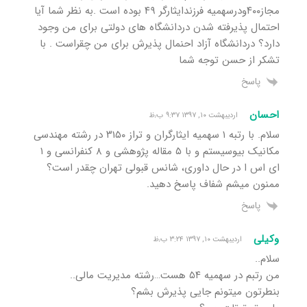
مجاز۴۰۰ودرسهمیه فرزندایثارگر ۴۹ بوده است .به نظر شما آیا
احتمال پذیرفته شدن دردانشگاه های دولتی برای من وجود
دارد؟ دردانشگاه آزاد احنمال پذیرش برای من چقراست . با
تشکر از حسن توجه شما
پاسخ
احسان
اردیبهشت ۱۰, ۱۳۹۷ ۹:۳۷ ب٫ظ
سلام. با رتبه ۱ سهمیه ایثارگران و تراز ۳۱۵۰ در رشته مهندسی
مکانیک بیوسیستم و با ۵ مقاله پژوهشی و ۸ کنفرانسی و ۱
ای اس ا در حال داوری، شانس قبولی تهران چقدر است؟
ممنون میشم شفاف پاسخ دهید.
پاسخ
وکیلی
اردیبهشت ۱۰, ۱۳۹۷ ۳:۲۴ ب٫ظ
سلام..
من رتبم در سهمیه ۵۴ هست…رشته مدیریت مالی..
بنطرتون میتونم جایی پذیرش بشم؟