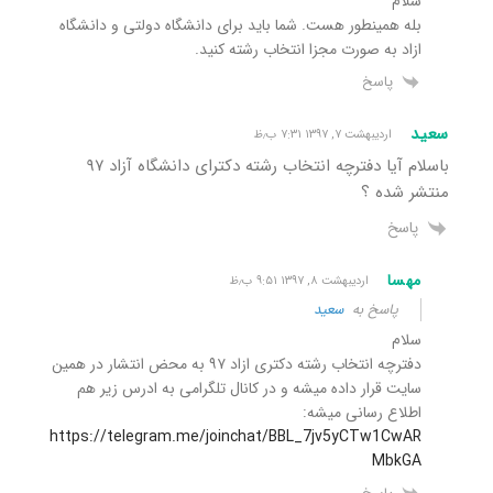
سلام
بله همینطور هست. شما باید برای دانشگاه دولتی و دانشگاه
ازاد به صورت مجزا انتخاب رشته کنید.
پاسخ
سعید
اردیبهشت ۷, ۱۳۹۷ ۷:۳۱ ب٫ظ
باسلام آیا دفترچه انتخاب رشته دکترای دانشگاه آزاد ۹۷
منتشر شده ؟
پاسخ
مهسا
اردیبهشت ۸, ۱۳۹۷ ۹:۵۱ ب٫ظ
پاسخ به
سعید
سلام
دفترچه انتخاب رشته دکتری ازاد ۹۷ به محض انتشار در همین
سایت قرار داده میشه و در کانال تلگرامی به ادرس زیر هم
اطلاع رسانی میشه:
https://telegram.me/joinchat/BBL_7jv5yCTw1CwAR
MbkGA