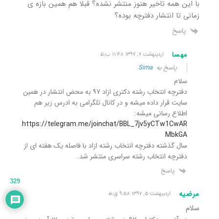
با این همه تاخیر هنوز منتشر نشده؟ قبلا هم همین بازه ی
زمانی تا انتشار دفترچه بوده؟
پاسخ
مهسا
اردیبهشت ۷, ۱۳۹۷ ۱۱:۴۸ ب٫ظ
پاسخ به
Sima
سلام
دفترچه انتخاب رشته دکتری ازاد ۹۷ به محض انتشار در همین
سایت قرار داده میشه و در کانال تلگرامی به ادرس زیر هم
اطلاع رسانی میشه:
https://telegram.me/joinchat/BBL_7jv5yCTw1CwAR
MbkGA
سال گذشته دفترچه انتخاب رشته ازاد با فاصله یک هفته ای از
دفترچه انتخاب رشته سراسری منتشر شد.
پاسخ
329
مرضیه
اردیبهشت ۵, ۱۳۹۷ ۹:۵۸ ق٫ظ
سلام