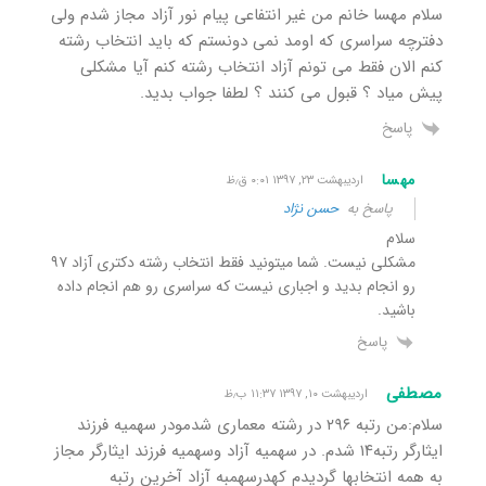
سلام مهسا خانم من غیر انتفاعی پیام نور آزاد مجاز شدم ولی
دفترچه سراسری که اومد نمی دونستم که باید انتخاب رشته
کنم الان فقط می تونم آزاد انتخاب رشته کنم آیا مشکلی
پیش میاد ؟ قبول می کنند ؟ لطفا جواب بدید.
پاسخ
مهسا
اردیبهشت ۲۳, ۱۳۹۷ ۰:۰۱ ق٫ظ
پاسخ به
حسن نژاد
سلام
مشکلی نیست. شما میتونید فقط انتخاب رشته دکتری آزاد ۹۷
رو انجام بدید و اجباری نیست که سراسری رو هم انجام داده
باشید.
پاسخ
مصطفی
اردیبهشت ۱۰, ۱۳۹۷ ۱۱:۳۷ ب٫ظ
سلام:من رتبه ۲۹۶ در رشته معماری شدمودر سهمیه فرزند
ایثارگر رتبه۱۴ شدم. در سهمیه آزاد وسهمیه فرزند ایثارگر مجاز
به همه انتخابها گردیدم کهدرسهمبه آزاد آخرین رتبه