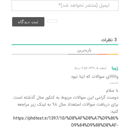
ایمیل
(منتشر
نخواهد
شد)*
3
نظرات
تازه‌ترین
زیبا
اسفند ۵, ۱۳۹۷ ۹:۵۴ ب٫ظ
واااااای سوالات که اینا نبود
——-
با سلام
دوست گرامی این سوالات مربوط به کنکور سال گذشته است.
برای دریافت سوالات استعداد سال ۹۸ به لینک زیر مراجعه
کنید:
https://phdtest.ir/1397/10/%D8%AF%D8%A7%D9%86%
D9%84%D9%88%D8%AF-