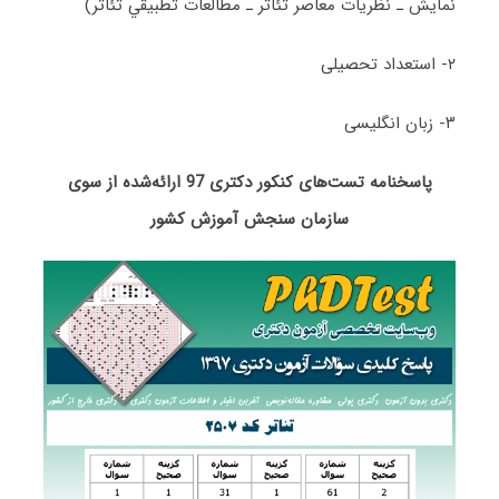
ﻧﻤﺎﻳﺶ ـ ﻧﻈﺮﻳﺎت ﻣﻌﺎﺻﺮ ﺗﺌﺎﺗﺮ ـ ﻣﻄﺎﻟﻌﺎت ﺗﻄﺒﻴﻘﻲ ﺗﺌﺎﺗﺮ)
۲- استعداد تحصیلی
۳- زبان انگلیسی
پاسخنامه تست‌های کنکور دکتری 97 ارائه‌شده از سوی
سازمان سنجش آموزش کشور