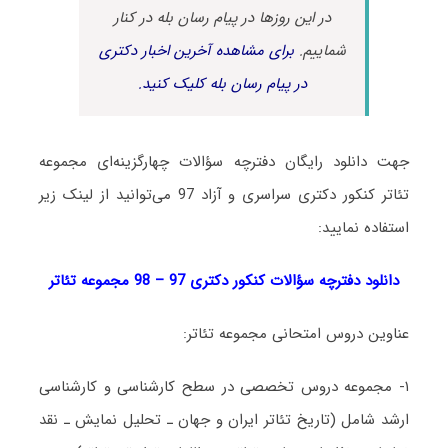
در این روزها در پیام رسان بله در کنار
شماییم.
برای مشاهده آخرین اخبار دکتری
در پیام رسان بله کلیک کنید.
جهت دانلود رایگان دفترچه سؤالات چهارگزینه‌ای مجموعه
تئاتر کنکور دکتری سراسری و آزاد 97 می‌توانید از لینک زیر
استفاده نمایید:
دانلود دفترچه سؤالات کنکور دکتری 97 – 98 مجموعه تئاتر
عناوین دروس امتحانی مجموعه تئاتر:
۱- مجموعه دروس تخصصی در سطح کارشناسی و کارشناسی
ارشد شامل (ﺗﺎرﻳﺦ ﺗﺌﺎﺗﺮ اﻳﺮان و ﺟﻬﺎن ـ ﺗﺤﻠﻴﻞ ﻧﻤﺎﻳﺶ ـ ﻧﻘﺪ