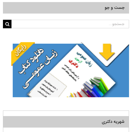
جست و جو
جستجو
برای:
شهریه دکتری