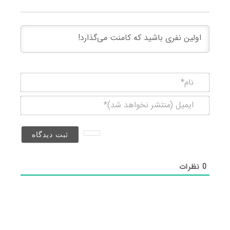
نام*
ایمیل
(منتشر
نخواهد
شد)*
0
نظرات