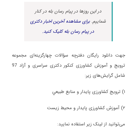
در این روزها در پیام رسان بله در کنار
شماییم.
برای مشاهده آخرین اخبار دکتری
در پیام رسان بله کلیک کنید.
جهت دانلود رایگان دفترچه سؤالات چهارگزینه‌ای مجموعه
ترویج و آموزش کشاورزی کنکور دکتری سراسری و آزاد 97
شامل گرایش‌های زیر:
۱) ﺗﺮوﻳﺞ ﻛﺸﺎورزی ﭘﺎﻳﺪار و ﻣﻨﺎﺑﻊ ﻃﺒﻴﻌﻲ
۲) آﻣﻮزش ﻛﺸﺎورزی ﭘﺎﻳﺪار و ﻣﺤﻴﻂ زﻳﺴﺖ
می‌توانید از لینک زیر استفاده نمایید: