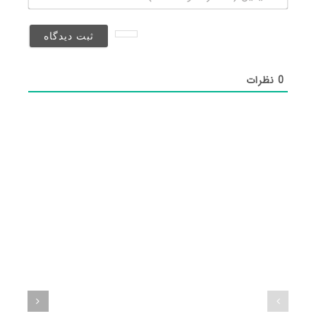
(منتشر
نخواهد
شد)*
0
نظرات