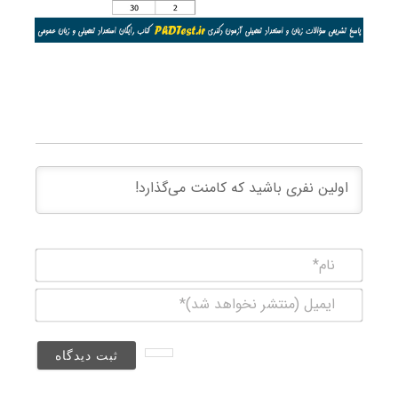
نام*
ایمیل
(منتشر
نخواهد
شد)*