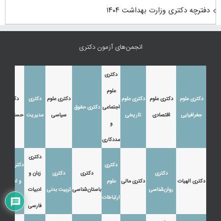
دفترچه دکتری وزارت بهداشت ۱۴۰۴
انجمن‌های آزمون دکتری
دکتری
علوم
دکتری علوم
دکتری علوم
دکتری علوم
دکتری علوم
دکتری
دکتری
اجتماعی
دکتری حقوق
جغرافیایی
اقتصادی
تاریخی
سیاسی
مدیریت
حسابداری
و
مددکاری
دکتری
دکتری
دکتری زبان
دکتری
دکتری
دکتری
زبان و
دکتری الهیات
دکتری مالی
علوم
و ادبیات
روان‌شناسی
باستان‌شناسی
تربیت بدنی
ادبیات
ارتباطات
عرب
فارسی