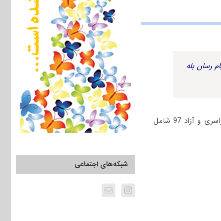
م رسان بله
جهت دانلود رایگان دفترچه سؤالات چهارگزینه‌ای مجموعه علوم قرآن و حدیث کنکور دکتری سراسری و آزاد 97 شامل
شبکه‌های اجتماعی